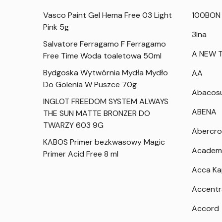
Vasco Paint Gel Hema Free 03 Light
100BON
Pink 5g
3Ina
Salvatore Ferragamo F Ferragamo
A NEW T
Free Time Woda toaletowa 50ml
Bydgoska Wytwórnia Mydła Mydło
AA
Do Golenia W Puszce 70g
Abacos
INGLOT FREEDOM SYSTEM ALWAYS
ABENA
THE SUN MATTE BRONZER DO
TWARZY 603 9G
Abercro
KABOS Primer bezkwasowy Magic
Academ
Primer Acid Free 8 ml
Acca K
Accentr
Accord