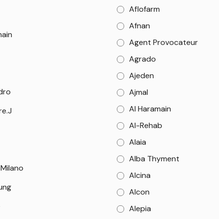
Aflofarm
Afnan
main
Agent Provocateur
Agrado
Ajeden
dro
Ajmal
Al Haramain
re.J
Al-Rehab
Alaia
Alba Thyment
 Milano
Alcina
Sung
Alcon
e
Alepia