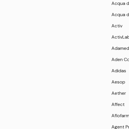
Acqua d
Acqua d
Activ
ActivLa
Adamed
Aden Co
Adidas
Aesop
Aether
Affect
Aflofar
Agent P