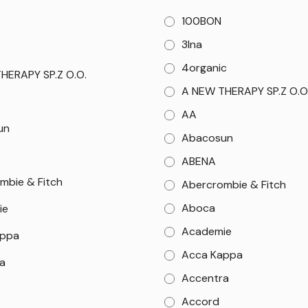
100BON
3Ina
4organic
HERAPY SP.Z O.O.
A NEW THERAPY SP.Z O.O
AA
un
Abacosun
ABENA
mbie & Fitch
Abercrombie & Fitch
Aboca
ie
Academie
appa
Acca Kappa
a
Accentra
Accord