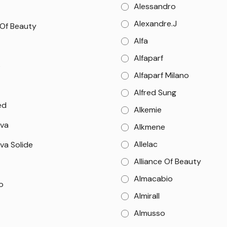
Alessandro
Alexandre.J
 Of Beauty
Alfa
Alfaparf
o
Alfaparf Milano
Alfred Sung
ed
Alkemie
va
Alkmene
Allelac
va Solide
Alliance Of Beauty
Almacabio
o
Almirall
Almusso