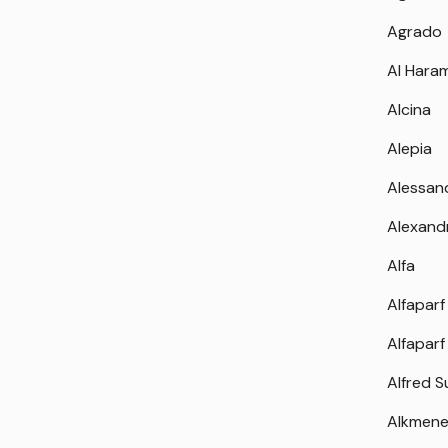
Agrado
Al Hara
Alcina
Alepia
Alessan
Alexand
Alfa
Alfaparf
Alfaparf
Alfred 
Alkmen