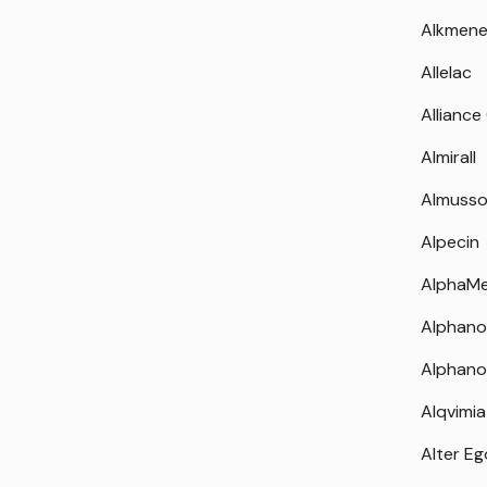
Alkmen
Allelac
Alliance
Almirall
Almuss
Alpecin
AlphaM
Alphano
Alphano
Alqvimia
Alter Eg