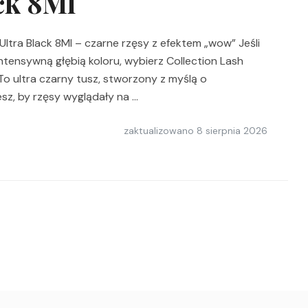
ck 8Ml
ltra Black 8Ml – czarne rzęsy z efektem „wow” Jeśli
intensywną głębią koloru, wybierz Collection Lash
To ultra czarny tusz, stworzony z myślą o
sz, by rzęsy wyglądały na …
zaktualizowano
8 sierpnia 2026