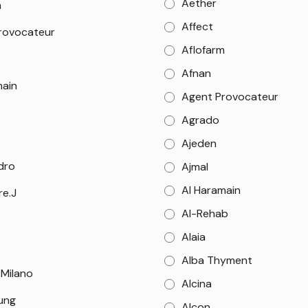
Aether
m
Affect
rovocateur
Aflofarm
Afnan
main
Agent Provocateur
Agrado
Ajeden
dro
Ajmal
Al Haramain
re.J
Al-Rehab
Alaia
Alba Thyment
 Milano
Alcina
Sung
Alcon