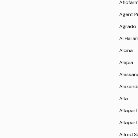
Aflofar
Agent P
Agrado
Al Hara
Alcina
Alepia
Alessan
Alexand
Alfa
Alfaparf
Alfaparf
Alfred 