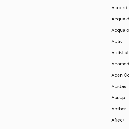
Accord
Acqua d
Acqua d
Activ
ActivLa
Adamed
Aden Co
Adidas
Aesop
Aether
Affect