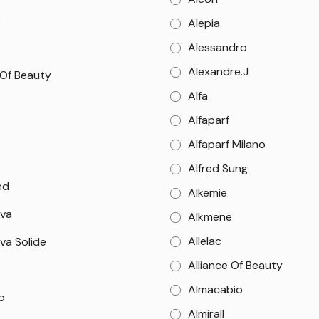
e
Alepia
Alessandro
Alexandre.J
 Of Beauty
Alfa
Alfaparf
o
Alfaparf Milano
Alfred Sung
ed
Alkemie
va
Alkmene
Allelac
va Solide
Alliance Of Beauty
Almacabio
o
Almirall