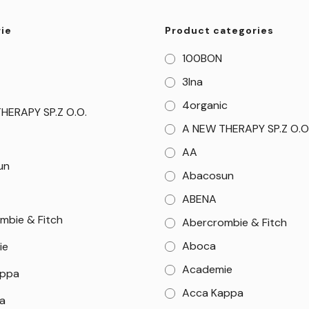
ie
Product categories
100BON
3Ina
4organic
HERAPY SP.Z O.O.
A NEW THERAPY SP.Z O.O
AA
un
Abacosun
ABENA
mbie & Fitch
Abercrombie & Fitch
Aboca
ie
Academie
appa
Acca Kappa
a