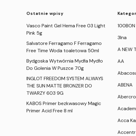
Ostatnie wpisy
Kategor
Vasco Paint Gel Hema Free 03 Light
100BON
Pink 5g
3Ina
Salvatore Ferragamo F Ferragamo
A NEW T
Free Time Woda toaletowa 50ml
Bydgoska Wytwórnia Mydła Mydło
AA
Do Golenia W Puszce 70g
Abacos
INGLOT FREEDOM SYSTEM ALWAYS
ABENA
THE SUN MATTE BRONZER DO
TWARZY 603 9G
Abercro
KABOS Primer bezkwasowy Magic
Academ
Primer Acid Free 8 ml
Acca K
Accentr