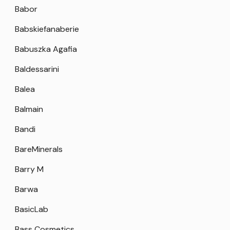
Babor
Babskiefanaberie
Babuszka Agafia
Baldessarini
Balea
Balmain
Bandi
BareMinerals
Barry M
Barwa
BasicLab
Bass Cosmetics