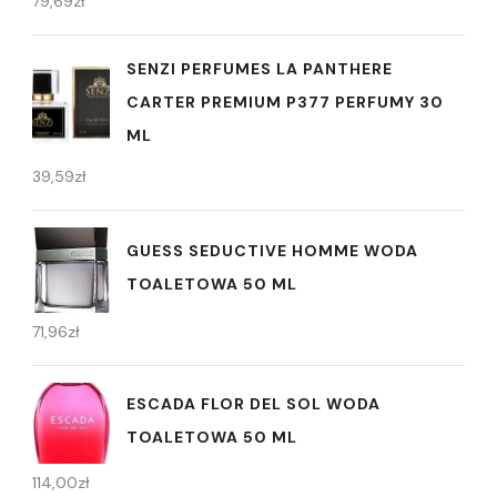
79,69
zł
SENZI PERFUMES LA PANTHERE
CARTER PREMIUM P377 PERFUMY 30
ML
39,59
zł
GUESS SEDUCTIVE HOMME WODA
TOALETOWA 50 ML
71,96
zł
ESCADA FLOR DEL SOL WODA
TOALETOWA 50 ML
114,00
zł