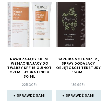
NAWILŻAJĄCY KREM ​​
SAPHIRA VOLUMIZER ,
WZMACNIAJĄCY DO
SPRAY DODAJĄCY
TWARZY SPF 15 GUINOT
OBJĘTOŚCI I TEKSTURY
CREME HYDRA FINISH
150ML
30 ML
225,00
ZŁ
139,99
ZŁ
SPRAWDŹ SAM!
SPRAWDŹ SAM!