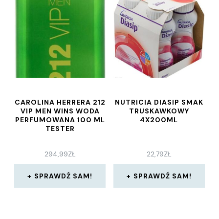
CAROLINA HERRERA 212
NUTRICIA DIASIP SMAK
VIP MEN WINS WODA
TRUSKAWKOWY
PERFUMOWANA 100 ML
4X200ML
TESTER
294,99
ZŁ
22,79
ZŁ
SPRAWDŹ SAM!
SPRAWDŹ SAM!