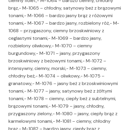
ciemny fiolet,- M-1064 – bardzo ciemny, chłodny
brąz,- M-1065 – chłodny, satynowy beż z brązowymi
tonami,- M-1066 – bardzo jasny brąz z różowymi
tonami,- M-1067 – bardzo jasny, rozbielony róż,- M-
1068 – przygaszony, ciemny brzoskwiniowy z
ceglastymi tonami,- M-1069 – bardzo jasny,
rozbielony oliwkowy,- M-1070 – ciemny
burgundowy,- M-1071 – jasny, przygaszony
brzoskwiniowy z beżowymi tonami,- M-1072 –
intensywny, ciemny, morski,- M-1073 – ciemny,
chłodny beż,- M-1074 – oliwkowy,- M-1075 –
granatowy,- M-1076 – jasny beż z brzoskwiniowymi
tonami,- M-1077 – jasny, satynowy beż z żółtymi
tonami,- M-1078 – ciemny, ciepły beż z subtelnymi,
brązowymi tonami,- M-1079 – jasny, chłodny,
przygaszony zielony,- M-1080 – jasny, ciepły brąz z
karmelowymi tonami,- M-1081 – ciemny, chłodny
brąz,- M-1082 – bardzo jasny, ciepły brąz z