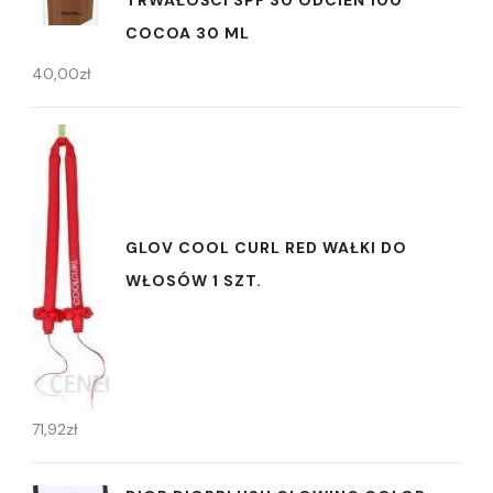
TRWAŁOŚCI SPF 30 ODCIEŃ 100
COCOA 30 ML
40,00
zł
GLOV COOL CURL RED WAŁKI DO
WŁOSÓW 1 SZT.
71,92
zł