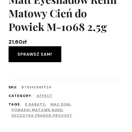
Matowy Cień do
Powiek M-1068 2,5g
21,60
zł
SPRAWDŹ SAM!
SKU:
B7614E66FF24
CATEGORY:
AFFECT
TAGS:
E RABATY
,
MAC DIVA
,
POMADKI MATOWE NUDE
,
SZCZOTKA FRANCK PROVOST