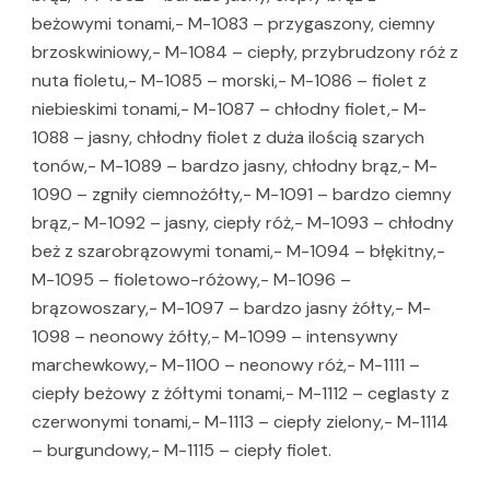
beżowymi tonami,- M-1083 – przygaszony, ciemny
brzoskwiniowy,- M-1084 – ciepły, przybrudzony róż z
nuta fioletu,- M-1085 – morski,- M-1086 – fiolet z
niebieskimi tonami,- M-1087 – chłodny fiolet,- M-
1088 – jasny, chłodny fiolet z duża ilością szarych
tonów,- M-1089 – bardzo jasny, chłodny brąz,- M-
1090 – zgniły ciemnożółty,- M-1091 – bardzo ciemny
brąz,- M-1092 – jasny, ciepły róż,- M-1093 – chłodny
beż z szarobrązowymi tonami,- M-1094 – błękitny,-
M-1095 – fioletowo-różowy,- M-1096 –
brązowoszary,- M-1097 – bardzo jasny żółty,- M-
1098 – neonowy żółty,- M-1099 – intensywny
marchewkowy,- M-1100 – neonowy róż,- M-1111 –
ciepły beżowy z żółtymi tonami,- M-1112 – ceglasty z
czerwonymi tonami,- M-1113 – ciepły zielony,- M-1114
– burgundowy,- M-1115 – ciepły fiolet.