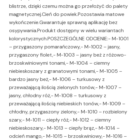
blistrze, dzięki czemu można go przełożyć do palety
magnetycznej.Cień do powiek.Pozostawia matowe
wykończenie.Gwarantuje sprawną aplikację bez
osypywania.Produkt dostępny w wielu wariantach
kolorystycznych.POSZCZEGÓLNE ODCIENIE:- M-1001
– przygaszony pomarańczowy,- M-1002 – jasny,
przygaszony fiolet,- M-1003 – jasny beż z różowo-
brzoskwiniowymi tonami,- M-1004 – ciemny
niebieskoszary z granatowymi tonami,- M-1005 –
bardzo jasny beż,- M-1006 – turkusowy z
przeważającą ilością zielonych tonów,- M-1007 –
jasny, chłodny róż,- M-1008 – turkusowy z
przeważającą ilością niebieskich tonów,- M-1009 –
chłodny, przygaszony zielony,- M-1010 – rozbielony
szary,- M-1011 – ciepły róż,- M-1012 – ciemny
niebieskoszary,- M-1013 – ciepły brąz,- M-1014 –
odcień mango,- M-1015 – brzoskwiniowy,- M-1016 –