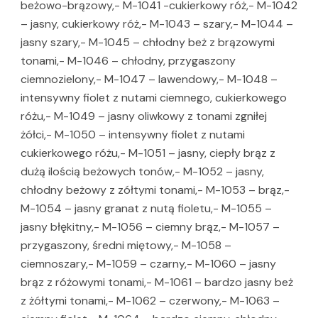
beżowo-brązowy,- M-1041 -cukierkowy róż,- M-1042
– jasny, cukierkowy róż,- M-1043 – szary,- M-1044 –
jasny szary,- M-1045 – chłodny beż z brązowymi
tonami,- M-1046 – chłodny, przygaszony
ciemnozielony,- M-1047 – lawendowy,- M-1048 –
intensywny fiolet z nutami ciemnego, cukierkowego
różu,- M-1049 – jasny oliwkowy z tonami zgniłej
żółci,- M-1050 – intensywny fiolet z nutami
cukierkowego różu,- M-1051 – jasny, ciepły brąz z
dużą ilością beżowych tonów,- M-1052 – jasny,
chłodny beżowy z zółtymi tonami,- M-1053 – brąz,-
M-1054 – jasny granat z nutą fioletu,- M-1055 –
jasny błękitny,- M-1056 – ciemny brąz,- M-1057 –
przygaszony, średni miętowy,- M-1058 –
ciemnoszary,- M-1059 – czarny,- M-1060 – jasny
brąz z różowymi tonami,- M-1061 – bardzo jasny beż
z żółtymi tonami,- M-1062 – czerwony,- M-1063 –