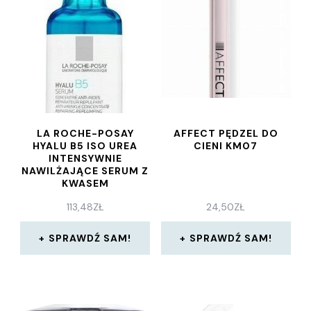
LA ROCHE-POSAY
AFFECT PĘDZEL DO
HYALU B5 ISO UREA
CIENI KM07
INTENSYWNIE
NAWILŻAJĄCE SERUM Z
KWASEM
HIALURONOWYM 30ML
113,48
ZŁ
24,50
ZŁ
SPRAWDŹ SAM!
SPRAWDŹ SAM!