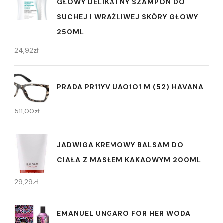
GŁOWY DELIKATNY SZAMPON DO
SUCHEJ I WRAŻLIWEJ SKÓRY GŁOWY
250ML
24,92
zł
PRADA PR11YV UAO1O1 M (52) HAVANA
511,00
zł
JADWIGA KREMOWY BALSAM DO
CIAŁA Z MASŁEM KAKAOWYM 200ML
29,29
zł
EMANUEL UNGARO FOR HER WODA