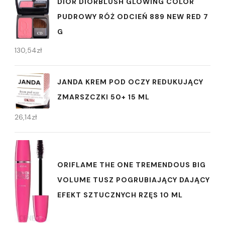
DIOR DIORBLUSH GLOWING COLOR
PUDROWY RÓŻ ODCIEŃ 889 NEW RED 7
G
130,54
zł
JANDA KREM POD OCZY REDUKUJĄCY
ZMARSZCZKI 50+ 15 ML
26,14
zł
ORIFLAME THE ONE TREMENDOUS BIG
VOLUME TUSZ POGRUBIAJĄCY DAJĄCY
EFEKT SZTUCZNYCH RZĘS 10 ML