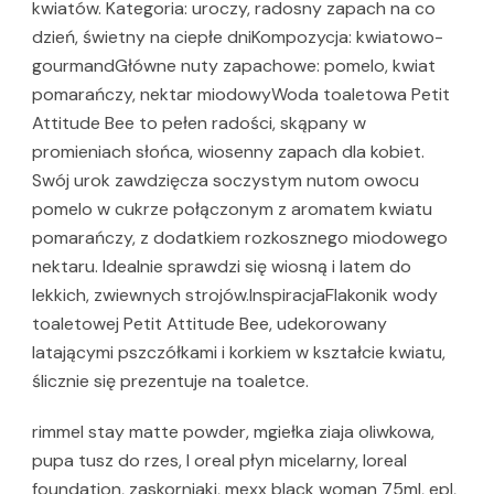
kwiatów. Kategoria: uroczy, radosny zapach na co
dzień, świetny na ciepłe dniKompozycja: kwiatowo-
gourmandGłówne nuty zapachowe: pomelo, kwiat
pomarańczy, nektar miodowyWoda toaletowa Petit
Attitude Bee to pełen radości, skąpany w
promieniach słońca, wiosenny zapach dla kobiet.
Swój urok zawdzięcza soczystym nutom owocu
pomelo w cukrze połączonym z aromatem kwiatu
pomarańczy, z dodatkiem rozkosznego miodowego
nektaru. Idealnie sprawdzi się wiosną i latem do
lekkich, zwiewnych strojów.InspiracjaFlakonik wody
toaletowej Petit Attitude Bee, udekorowany
latającymi pszczółkami i korkiem w kształcie kwiatu,
ślicznie się prezentuje na toaletce.
rimmel stay matte powder, mgiełka ziaja oliwkowa,
pupa tusz do rzes, l oreal płyn micelarny, loreal
foundation, zaskorniaki, mexx black woman 75ml, epl,