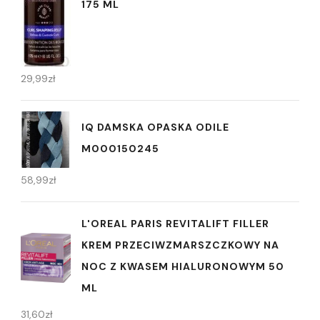
175 ML
29,99
zł
IQ DAMSKA OPASKA ODILE
M000150245
58,99
zł
L'OREAL PARIS REVITALIFT FILLER
KREM PRZECIWZMARSZCZKOWY NA
NOC Z KWASEM HIALURONOWYM 50
ML
31,60
zł