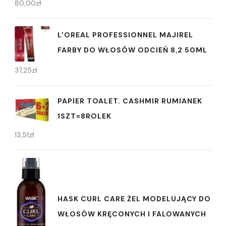
80,00
zł
L'OREAL PROFESSIONNEL MAJIREL
FARBY DO WŁOSÓW ODCIEŃ 8,2 50ML
37,25
zł
PAPIER TOALET. CASHMIR RUMIANEK
1SZT=8ROLEK
13,51
zł
HASK CURL CARE ŻEL MODELUJĄCY DO
WŁOSÓW KRĘCONYCH I FALOWANYCH