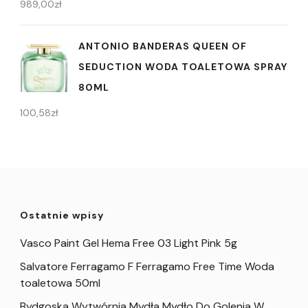
989,00
zł
ANTONIO BANDERAS QUEEN OF
SEDUCTION WODA TOALETOWA SPRAY
80ML
100,58
zł
Ostatnie wpisy
Vasco Paint Gel Hema Free 03 Light Pink 5g
Salvatore Ferragamo F Ferragamo Free Time Woda
toaletowa 50ml
Bydgoska Wytwórnia Mydła Mydło Do Golenia W