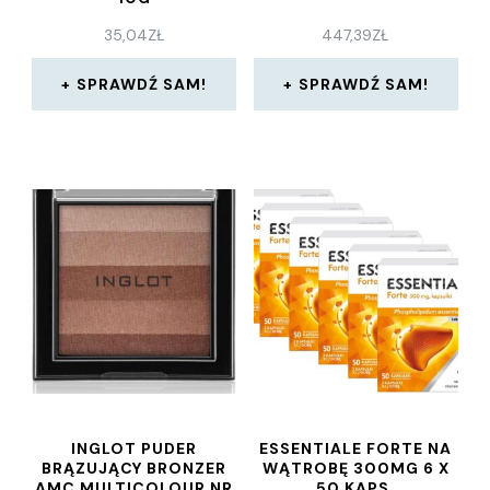
35,04
ZŁ
447,39
ZŁ
SPRAWDŹ SAM!
SPRAWDŹ SAM!
INGLOT PUDER
ESSENTIALE FORTE NA
BRĄZUJĄCY BRONZER
WĄTROBĘ 300MG 6 X
AMC MULTICOLOUR NR
50 KAPS.