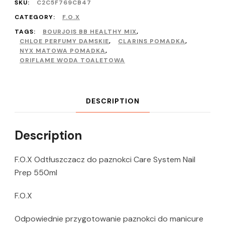
SKU:
C2C5F769CB47
CATEGORY:
F.O.X
TAGS:
BOURJOIS BB HEALTHY MIX
,
CHLOE PERFUMY DAMSKIE
,
CLARINS POMADKA
,
NYX MATOWA POMADKA
,
ORIFLAME WODA TOALETOWA
DESCRIPTION
Description
F.O.X Odtłuszczacz do paznokci Care System Nail
Prep 550ml
F.O.X
Odpowiednie przygotowanie paznokci do manicure