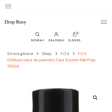
Drop Rosy
0
SZUKAJ
ZALOGUJ
0,00ZŁ
Strona główna
Sklep
F.O.X
F.O.X
Odtłuszczacz do paznokci Care System Nail Prep
550ml