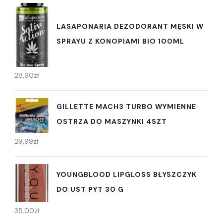
LASAPONARIA DEZODORANT MĘSKI W
SPRAYU Z KONOPIAMI BIO 100ML
28,90
zł
GILLETTE MACH3 TURBO WYMIENNE
OSTRZA DO MASZYNKI 4SZT
29,99
zł
YOUNGBLOOD LIPGLOSS BŁYSZCZYK
DO UST PYT 30 G
35,00
zł