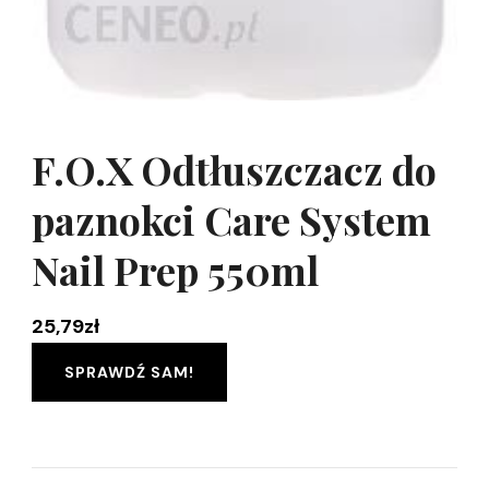
F.O.X Odtłuszczacz do
paznokci Care System
Nail Prep 550ml
25,79
zł
SPRAWDŹ SAM!