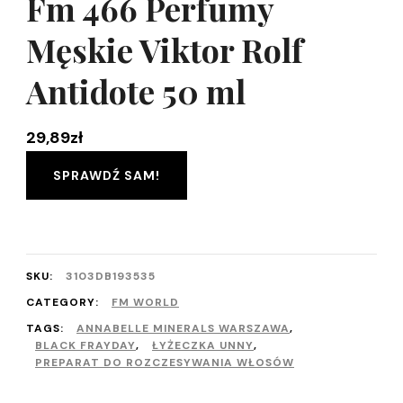
Fm 466 Perfumy
Męskie Viktor Rolf
Antidote 50 ml
29,89
zł
SPRAWDŹ SAM!
SKU:
3103DB193535
CATEGORY:
FM WORLD
TAGS:
ANNABELLE MINERALS WARSZAWA
,
BLACK FRAYDAY
,
ŁYŻECZKA UNNY
,
PREPARAT DO ROZCZESYWANIA WŁOSÓW