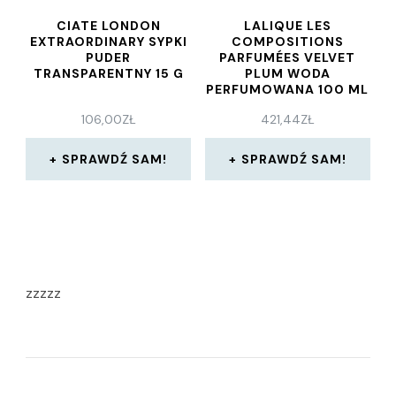
CIATE LONDON
LALIQUE LES
EXTRAORDINARY SYPKI
COMPOSITIONS
PUDER
PARFUMÉES VELVET
TRANSPARENTNY 15 G
PLUM WODA
PERFUMOWANA 100 ML
106,00
ZŁ
421,44
ZŁ
SPRAWDŹ SAM!
SPRAWDŹ SAM!
zzzzz