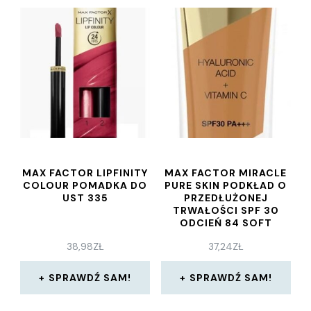
MAX FACTOR LIPFINITY
MAX FACTOR MIRACLE
COLOUR POMADKA DO
PURE SKIN PODKŁAD O
UST 335
PRZEDŁUŻONEJ
TRWAŁOŚCI SPF 30
ODCIEŃ 84 SOFT
TOFFEE 30 ML
38,98
ZŁ
37,24
ZŁ
SPRAWDŹ SAM!
SPRAWDŹ SAM!