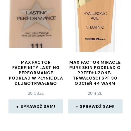
MAX FACTOR
MAX FACTOR MIRACLE
FACEFINITY LASTING
PURE SKIN PODKŁAD O
PERFORMANCE
PRZEDŁUŻONEJ
PODKŁAD W PŁYNIE DLA
TRWAŁOŚCI SPF 30
DŁUGOTRWAŁEGO
ODCIEŃ 44 WARM
EFEKTU ODCIEŃ 111
IVORY 30 ML
28,08
ZŁ
28,41
ZŁ
DEEP BEIGE 35ML
SPRAWDŹ SAM!
SPRAWDŹ SAM!