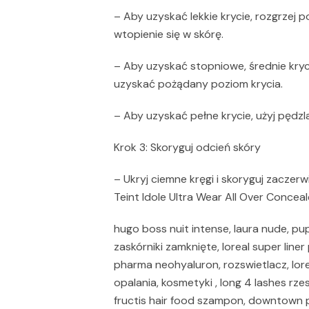
– Aby uzyskać lekkie krycie, rozgrzej
wtopienie się w skórę.
– Aby uzyskać stopniowe, średnie kryc
uzyskać pożądany poziom krycia.
– Aby uzyskać pełne krycie, użyj pędz
Krok 3: Skoryguj odcień skóry
– Ukryj ciemne kręgi i skoryguj zaczerw
Teint Idole Ultra Wear All Over Conceal
hugo boss nuit intense, laura nude, p
zaskórniki zamknięte, loreal super liner 
pharma neohyaluron, rozswietlacz, lore
opalania, kosmetyki , long 4 lashes rze
fructis hair food szampon, downtown 