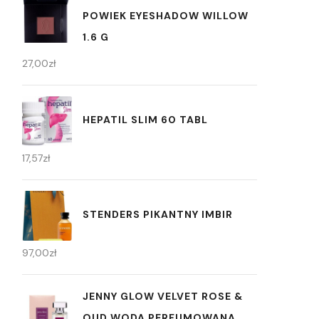
POWIEK EYESHADOW WILLOW
1.6 G
27,00
zł
HEPATIL SLIM 60 TABL
17,57
zł
STENDERS PIKANTNY IMBIR
97,00
zł
JENNY GLOW VELVET ROSE &
OUD WODA PERFUMOWANA