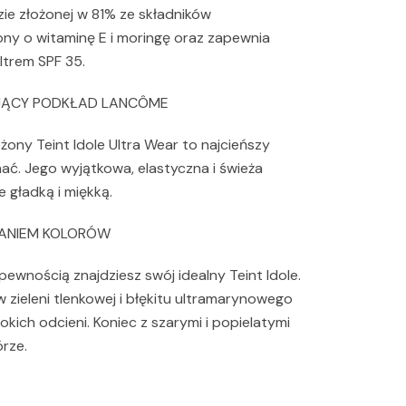
zie złożonej w 81% ze składników
ny o witaminę E i moringę oraz zapewnia
ltrem SPF 35.
AJĄCY PODKŁAD LANCÔME
żony Teint Idole Ultra Wear to najcieńszy
ć. Jego wyjątkowa, elastyczna i świeża
 gładką i miękką.
WANIEM KOLORÓW
pewnością znajdziesz swój idealny Teint Idole.
zieleni tlenkowej i błękitu ultramarynowego
bokich odcieni. Koniec z szarymi i popielatymi
órze.