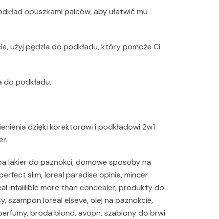
 podkład opuszkami palców, aby ułatwić mu
ie, użyj pędzla do podkładu, który pomoże Ci
la do podkładu.
ienienia dzięki korektorowi i podkładowi 2w1
er.
upa lakier do paznokci, domowe sposoby na
perfect slim, loreal paradise opinie, mincer
al infaillible more than concealer, produkty do
sy, szampon loreal elseve, olej na paznokcie,
perfumy, broda blond, avopn, szablony do brwi