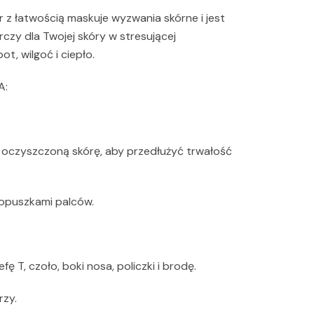
r z łatwością maskuje wyzwania skórne i jest
czy dla Twojej skóry w stresującej
t, wilgoć i ciepło.
A:
a oczyszczoną skórę, aby przedłużyć trwałość
 opuszkami palców.
fę T, czoło, boki nosa, policzki i brodę.
rzy.