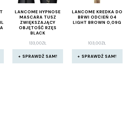
ST
LANCOME HYPNOSE
LANCOME KREDKA DO
MASCARA TUSZ
BRWI ODCIEŃ 04
ML
ZWIĘKSZAJĄCY
LIGHT BROWN 0,09G
ŁA
OBJĘTOŚĆ RZĘS
BLACK
133,00
ZŁ
103,00
ZŁ
SPRAWDŹ SAM!
SPRAWDŹ SAM!