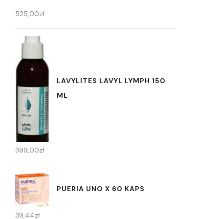
525,00
zł
LAVYLITES LAVYL LYMPH 150
ML
399,00
zł
PUERIA UNO X 60 KAPS
39,44
zł