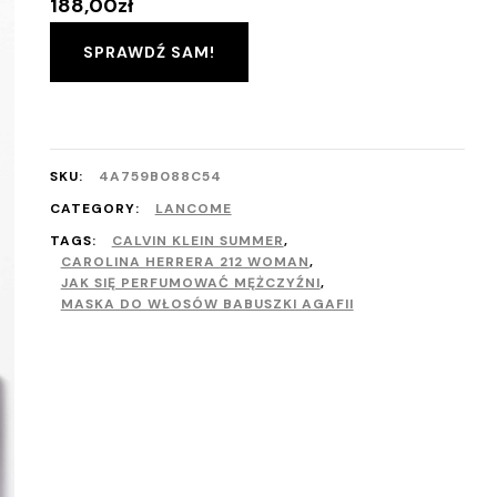
188,00
zł
SPRAWDŹ SAM!
SKU:
4A759B088C54
CATEGORY:
LANCOME
TAGS:
CALVIN KLEIN SUMMER
,
CAROLINA HERRERA 212 WOMAN
,
JAK SIĘ PERFUMOWAĆ MĘŻCZYŹNI
,
MASKA DO WŁOSÓW BABUSZKI AGAFII