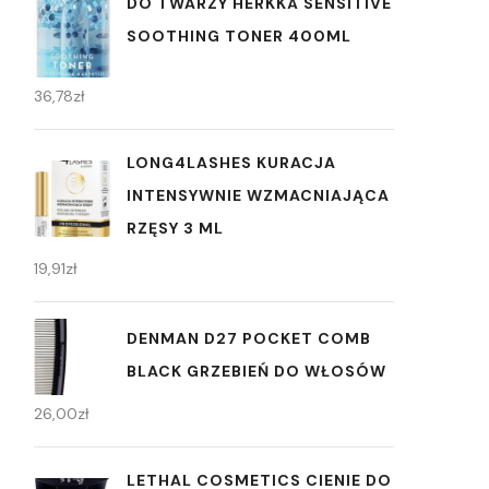
DO TWARZY HERKKÄ SENSITIVE
SOOTHING TONER 400ML
36,78
zł
LONG4LASHES KURACJA
INTENSYWNIE WZMACNIAJĄCA
RZĘSY 3 ML
19,91
zł
DENMAN D27 POCKET COMB
BLACK GRZEBIEŃ DO WŁOSÓW
26,00
zł
LETHAL COSMETICS CIENIE DO