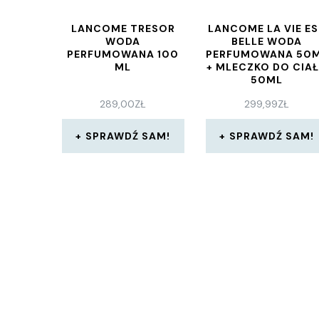
LANCOME TRESOR
LANCOME LA VIE E
WODA
BELLE WODA
PERFUMOWANA 100
PERFUMOWANA 50
ML
+ MLECZKO DO CIA
50ML
289,00
ZŁ
299,99
ZŁ
SPRAWDŹ SAM!
SPRAWDŹ SAM!