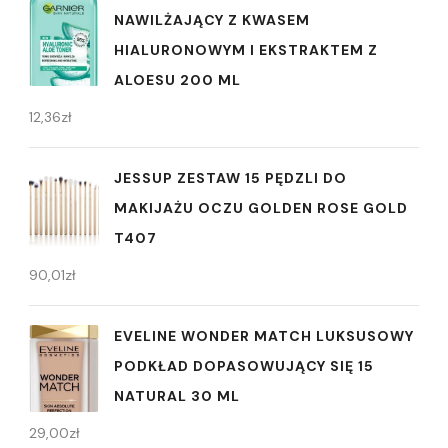
NAWILŻAJĄCY Z KWASEM
HIALURONOWYM I EKSTRAKTEM Z
ALOESU 200 ML
12,36
zł
JESSUP ZESTAW 15 PĘDZLI DO
MAKIJAŻU OCZU GOLDEN ROSE GOLD
T407
90,01
zł
EVELINE WONDER MATCH LUKSUSOWY
PODKŁAD DOPASOWUJĄCY SIĘ 15
NATURAL 30 ML
29,00
zł