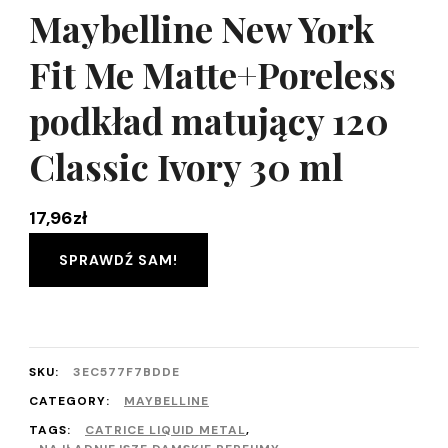
Maybelline New York
Fit Me Matte+Poreless
podkład matujący 120
Classic Ivory 30 ml
17,96
zł
SPRAWDŹ SAM!
SKU:
3EC577F7BDDE
CATEGORY:
MAYBELLINE
TAGS:
CATRICE LIQUID METAL
,