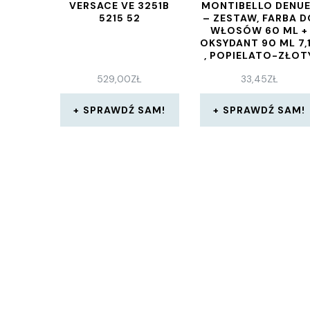
VERSACE VE 3251B
MONTIBELLO DENU
5215 52
– ZESTAW, FARBA D
WŁOSÓW 60 ML +
OKSYDANT 90 ML 7,
, POPIELATO-ZŁOT
BLOND 11 VOL , 3,3
529,00
ZŁ
33,45
ZŁ
SPRAWDŹ SAM!
SPRAWDŹ SAM!