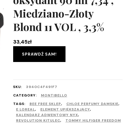
Miedziano-Złoty
Blond 11 VOL , 3,3%
33,45
zł
SPRAWDŹ SAM!
SKU:
3940C4F491F7
CATEGORY:
MONTIBELLO
TAGS:
BEE FREE SKLEP
,
CHLOE PERFUMY DAMSKIE
,
E LOREAL
,
ELEMENT UPIĘKSZAJĄCY
,
KALENDARZ ADWENTOWY NYX
,
REVOLUTION KITULEC
,
TOMMY HILFIGER FREEDOM