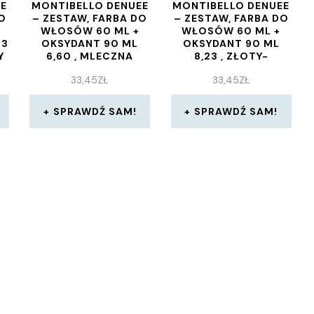
EE
MONTIBELLO DENUEE
MONTIBELLO DENUEE
O
– ZESTAW, FARBA DO
– ZESTAW, FARBA DO
WŁOSÓW 60 ML +
WŁOSÓW 60 ML +
13
OKSYDANT 90 ML
OKSYDANT 90 ML
Y
6,60 , MLECZNA
8,23 , ZŁOTY-
%
CZEKOLADA 22 VOL ,
PERŁOWY JASNY
33,45
ZŁ
33,45
ZŁ
6,6%
BLOND 22 VOL , 6,6%
SPRAWDŹ SAM!
SPRAWDŹ SAM!