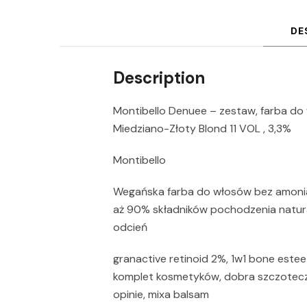
DE
Description
Montibello Denuee – zestaw, farba do 
Miedziano-Złoty Blond 11 VOL , 3,3%
Montibello
Wegańska farba do włosów bez amonia
aż 90% składników pochodzenia natura
odcień
granactive retinoid 2%, 1w1 bone estee 
komplet kosmetyków, dobra szczotecz
opinie, mixa balsam