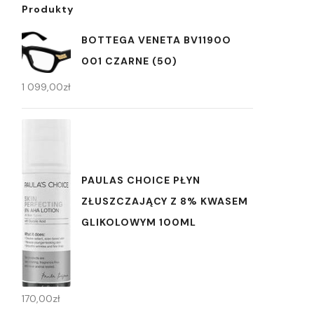
Produkty
BOTTEGA VENETA BV1190O
001 CZARNE (50)
1 099,00
zł
PAULAS CHOICE PŁYN
ZŁUSZCZAJĄCY Z 8% KWASEM
GLIKOLOWYM 100ML
170,00
zł