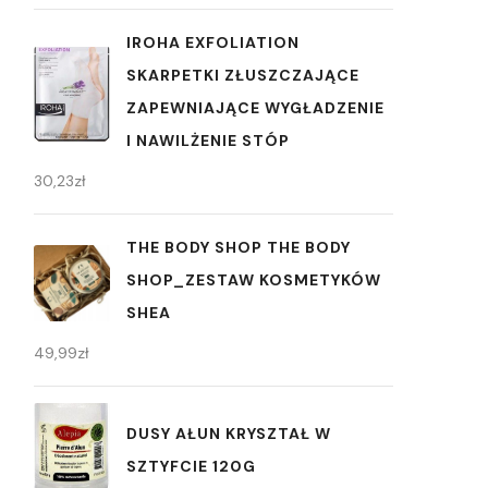
IROHA EXFOLIATION
SKARPETKI ZŁUSZCZAJĄCE
ZAPEWNIAJĄCE WYGŁADZENIE
I NAWILŻENIE STÓP
30,23
zł
THE BODY SHOP THE BODY
SHOP_ZESTAW KOSMETYKÓW
SHEA
49,99
zł
DUSY AŁUN KRYSZTAŁ W
SZTYFCIE 120G