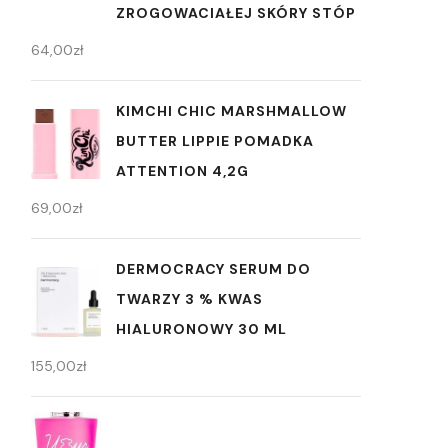
ZROGOWACIAŁEJ SKÓRY STÓP
64,00
zł
KIMCHI CHIC MARSHMALLOW
BUTTER LIPPIE POMADKA
ATTENTION 4,2G
69,00
zł
DERMOCRACY SERUM DO
TWARZY 3 % KWAS
HIALURONOWY 30 ML
155,00
zł