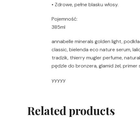
• Zdrowe, pełne blasku włosy.
Pojemność:
385ml
annabelle minerals golden light, podkład
classic, bielenda eco nature serum, lal
tradzik, thierry mugler perfume, natur
pędzle do bronzera, glamid żel, primer 
yyyyy
Related products