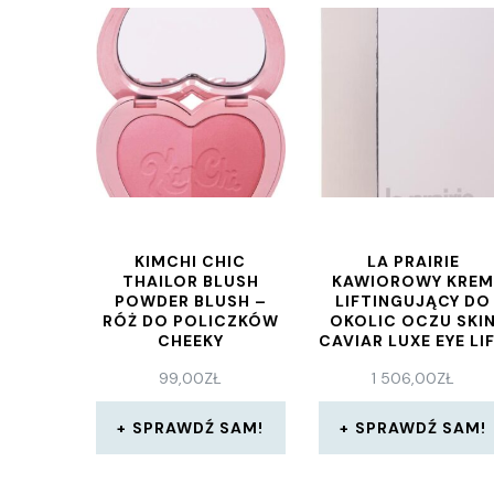
KIMCHI CHIC
LA PRAIRIE
THAILOR BLUSH
KAWIOROWY KRE
POWDER BLUSH –
LIFTINGUJĄCY DO
RÓŻ DO POLICZKÓW
OKOLIC OCZU SKI
CHEEKY
CAVIAR LUXE EYE LI
CREAM 20ML
99,00
ZŁ
1 506,00
ZŁ
SPRAWDŹ SAM!
SPRAWDŹ SAM!