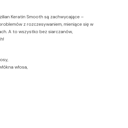
ilian Keratin Smooth są zachwycające –
k problemów z rozczesywaniem, mieniące się w
ach. A to wszystko bez siarczanów,
h!
osy,
włókna włosa,