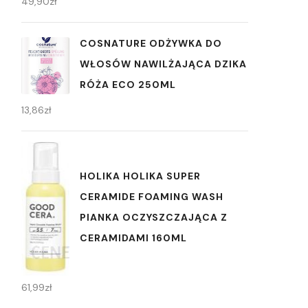
49,90
zł
COSNATURE ODŻYWKA DO
WŁOSÓW NAWILŻAJĄCA DZIKA
RÓŻA ECO 250ML
13,86
zł
HOLIKA HOLIKA SUPER
CERAMIDE FOAMING WASH
PIANKA OCZYSZCZAJĄCA Z
CERAMIDAMI 160ML
61,99
zł