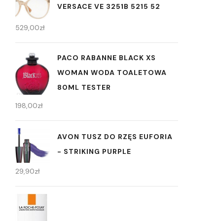
VERSACE VE 3251B 5215 52
529,00
zł
PACO RABANNE BLACK XS
WOMAN WODA TOALETOWA
80ML TESTER
198,00
zł
AVON TUSZ DO RZĘS EUFORIA
- STRIKING PURPLE
29,90
zł