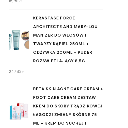
16,95
zł
KERASTASE FORCE
ARCHITECTE AND MARY-LOU
MANIZER DO WŁOSÓW I
TWARZY KĄPIEL 250ML +
ODŻYWKA 200ML + PUDER
ROZŚWIETLAJĄCY 8,5G
247,83
zł
BETA SKIN ACNE CARE CREAM +
FOOT CARE CREAM ZESTAW
KREM DO SKÓRY TRĄDZIKOWEJ
ŁAGODZI ZMIANY SKÓRNE 75
ML + KREM DO SUCHEJ I