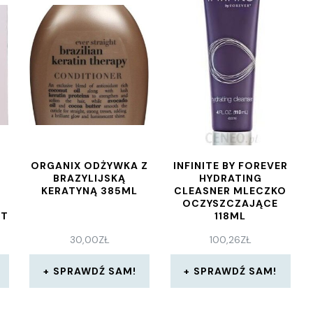
ORGANIX ODŻYWKA Z
INFINITE BY FOREVER
M
BRAZYLIJSKĄ
HYDRATING
KERATYNĄ 385ML
CLEASNER MLECZKO
N
OCZYSZCZAJĄCE
FT
118ML
30,00
ZŁ
100,26
ZŁ
SPRAWDŹ SAM!
SPRAWDŹ SAM!