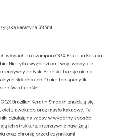
ylijską keratyną 385ml
ch włosach, to szampon OGX Brazilian Keratin
ie. Nie tylko wygładzi on Twoje włosy, ale
 intensywny połysk. Produkt bazuje nie na
lnych składnikach. O nie! Ten specyfik
ze świata roślin.
GX Brazilian Keratin Smooth znajdują się:
, olej z awokado oraz masło kakaowe. Te
niki działają na włosy w wyborny sposób.
ją ich strukturę, intensywnie nawilżają i
iu oraz chronią przed czynnikami