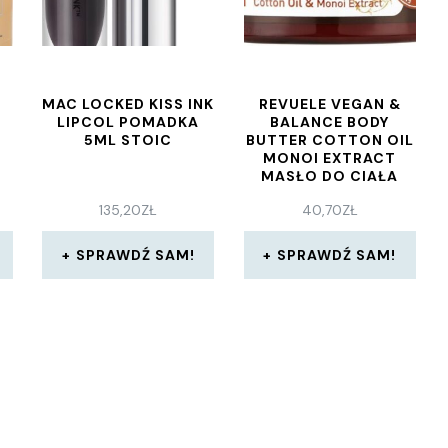
MAC LOCKED KISS INK
REVUELE VEGAN &
LIPCOL POMADKA
BALANCE BODY
5ML STOIC
BUTTER COTTON OIL
MONOI EXTRACT
MASŁO DO CIAŁA
OLEJ BAWEŁNIANY I
135,20
ZŁ
40,70
ZŁ
EKSTRAKT Z 360 ML
N
A
SPRAWDŹ SAM!
SPRAWDŹ SAM!