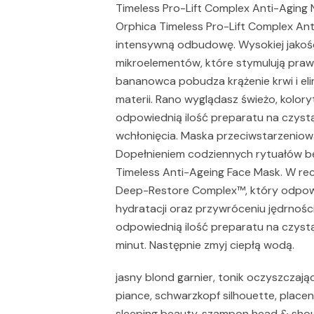
Timeless Pro-Lift Complex Anti-Agin
Orphica Timeless Pro-Lift Complex Ant
intensywną odbudowę. Wysokiej jakoś
mikroelementów, które stymulują pra
bananowca pobudza krążenie krwi i el
materii. Rano wyglądasz świeżo, koloryt
odpowiednią ilość preparatu na czyst
wchłonięcia. Maska przeciwstarzeniow
Dopełnieniem codziennych rytuałów b
Timeless Anti-Ageing Face Mask. W rec
Deep-Restore Complex™, który odpow
hydratacji oraz przywróceniu jędrności
odpowiednią ilość preparatu na czyst
minut. Następnie zmyj ciepłą wodą.
jasny blond garnier, tonik oczyszczaj
piance, schwarzkopf silhouette, placent
sleeping beauty, szampon head & shou