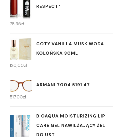
RESPECT"
78,35
zł
COTY VANILLA MUSK WODA
KOLOŃSKA 30ML
120,00
zł
ARMANI 7004 5191 47
517,00
zł
BIOAQUA MOISTURIZING LIP
CARE GEL NAWILŻAJĄCY ŻEL
DO UST