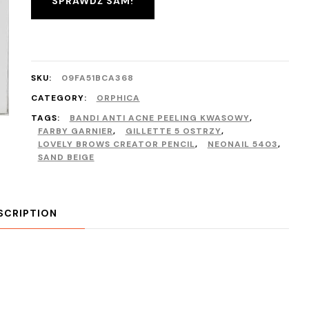
SPRAWDŹ SAM!
SKU:
09FA51BCA368
CATEGORY:
ORPHICA
TAGS:
BANDI ANTI ACNE PEELING KWASOWY
,
FARBY GARNIER
,
GILLETTE 5 OSTRZY
,
LOVELY BROWS CREATOR PENCIL
,
NEONAIL 5403
,
SAND BEIGE
SCRIPTION