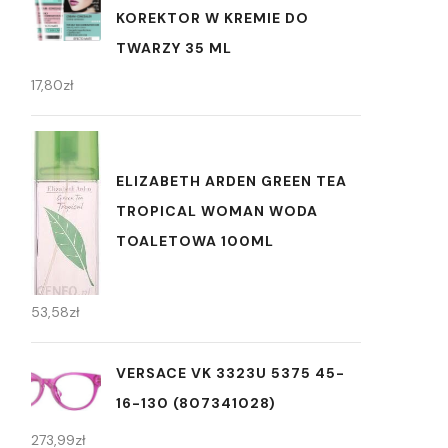
KOREKTOR W KREMIE DO
TWARZY 35 ML
17,80
zł
ELIZABETH ARDEN GREEN TEA
TROPICAL WOMAN WODA
TOALETOWA 100ML
53,58
zł
VERSACE VK 3323U 5375 45-
16-130 (807341028)
273,99
zł