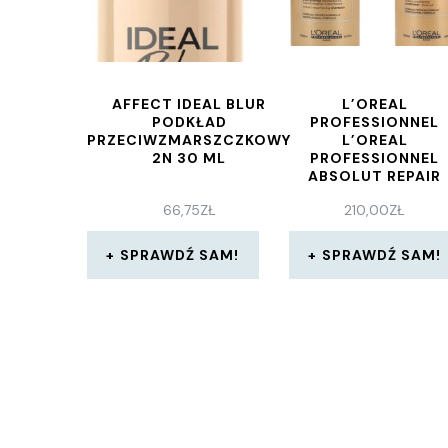
AFFECT IDEAL BLUR
L’OREAL
PODKŁAD
PROFESSIONNEL
PRZECIWZMARSZCZKOWY
L’OREAL
2N 30 ML
PROFESSIONNEL
ABSOLUT REPAIR
GOLD
66,75
ZŁ
210,00
ZŁ
QUINOA+PROTEIN
ZESTAW SZAMPO
1500ML+ODŻYWK
SPRAWDŹ SAM!
SPRAWDŹ SAM!
1000ML