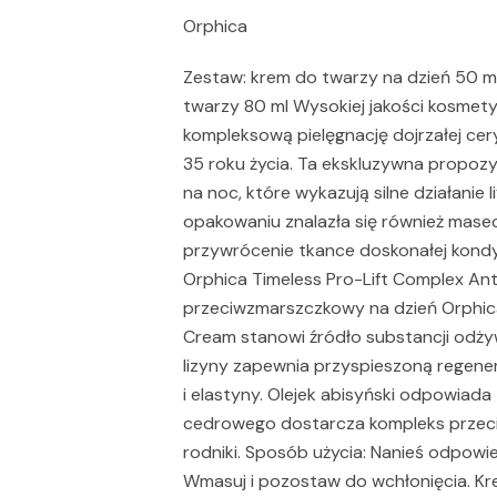
Orphica
Zestaw: krem do twarzy na dzień 50 m
twarzy 80 ml Wysokiej jakości kosmety
kompleksową pielęgnację dojrzałej ce
35 roku życia. Ta ekskluzywna propozy
na noc, które wykazują silne działanie 
opakowaniu znalazła się również masec
przywrócenie tkance doskonałej kondy
Orphica Timeless Pro-Lift Complex An
przeciwzmarszczkowy na dzień Orphica
Cream stanowi źródło substancji odżywc
lizyny zapewnia przyspieszoną regene
i elastyny. Olejek abisyński odpowiada
cedrowego dostarcza kompleks przeciw
rodniki. Sposób użycia: Nanieś odpowie
Wmasuj i pozostaw do wchłonięcia. K