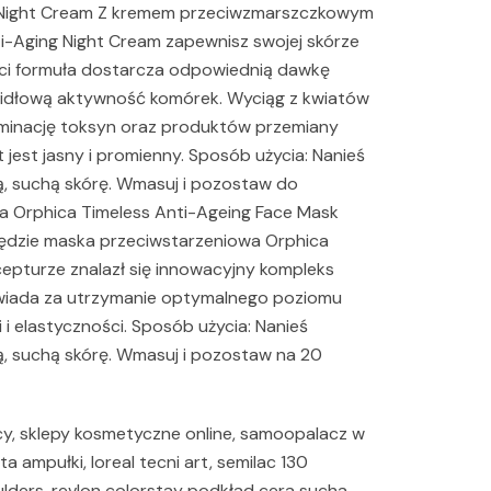
g Night Cream Z kremem przeciwzmarszczkowym
i-Aging Night Cream zapewnisz swojej skórze
ci formuła dostarcza odpowiednią dawkę
widłową aktywność komórek. Wyciąg z kwiatów
iminację toksyn oraz produktów przemiany
 jest jasny i promienny. Sposób użycia: Nanieś
ą, suchą skórę. Wmasuj i pozostaw do
a Orphica Timeless Anti-Ageing Face Mask
ędzie maska przeciwstarzeniowa Orphica
epturze znalazł się innowacyjny kompleks
iada za utrzymanie optymalnego poziomu
 i elastyczności. Sposób użycia: Nanieś
ą, suchą skórę. Wmasuj i pozostaw na 20
ący, sklepy kosmetyczne online, samoopalacz w
a ampułki, loreal tecni art, semilac 130
lders, revlon colorstay podkład cera sucha