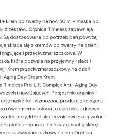
l + krem do twarzy na noc 50 ml + maska do
ki z zestawu Orphica Timeless zapewniają
ry. Są dostosowane do potrzeb pań powyżej
cja składa się z kremów do twarzy na dzień i
liftingujące i przeciwzmarszczkowe. W
zka, która pozwala na przyjemny relaks i
cji. Krem przeciwzmarszczkowy na dzień
ti-Aging Day Cream Krem
 Timeless Pro-Lift Complex Anti-Aging Day
zych i nawilżających. Połączenie argininy i
rację naskórka i wzmożoną produkcję kolagenu
 za równomierny koloryt, a ekstrakt z drzewa
utleniaczy, które skutecznie zwalczają wolne
dnią ilość preparatu na czystą, suchą skórę.
rem przeciwzmarszczkowy na noc Orphica