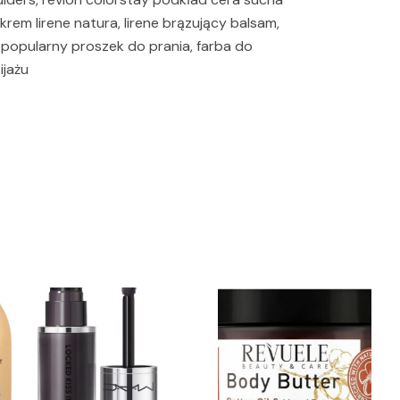
rem lirene natura, lirene brązujący balsam,
popularny proszek do prania, farba do
ijażu