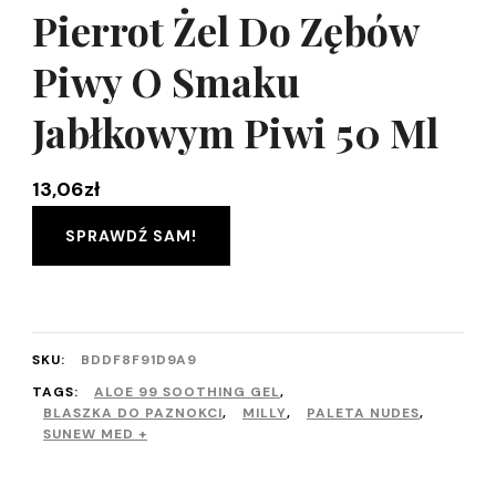
Pierrot Żel Do Zębów
Piwy O Smaku
Jabłkowym Piwi 50 Ml
13,06
zł
SPRAWDŹ SAM!
SKU:
BDDF8F91D9A9
TAGS:
ALOE 99 SOOTHING GEL
,
BLASZKA DO PAZNOKCI
,
MILLY
,
PALETA NUDES
,
SUNEW MED +