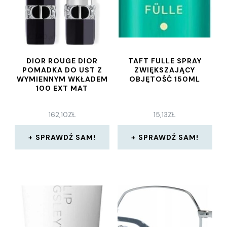
DIOR ROUGE DIOR
TAFT FULLE SPRAY
POMADKA DO UST Z
ZWIĘKSZAJĄCY
WYMIENNYM WKŁADEM
OBJĘTOŚĆ 150ML
100 EXT MAT
162,10
ZŁ
15,13
ZŁ
SPRAWDŹ SAM!
SPRAWDŹ SAM!