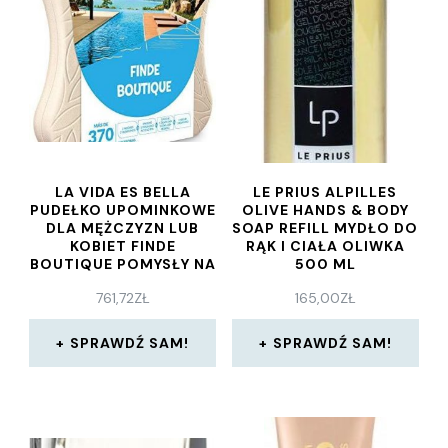
LA VIDA ES BELLA
LE PRIUS ALPILLES
PUDEŁKO UPOMINKOWE
OLIVE HANDS & BODY
DLA MĘŻCZYZN LUB
SOAP REFILL MYDŁO DO
KOBIET FINDE
RĄK I CIAŁA OLIWKA
BOUTIQUE POMYSŁY NA
500 ML
ORYGINALNE PREZENTY
761,72
ZŁ
165,00
ZŁ
1 LUB 2 NOCE DLA 2
OSÓB
SPRAWDŹ SAM!
SPRAWDŹ SAM!