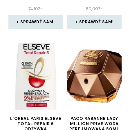
15 ML
74,10
ZŁ
80,00
ZŁ
SPRAWDŹ SAM!
SPRAWDŹ SAM!
L’OREAL PARIS ELSEVE
PACO RABANNE LADY
TOTAL REPAIR 5
MILLION PRIVE WODA
ODŻYWKA
PERFUMOWANA 50ML