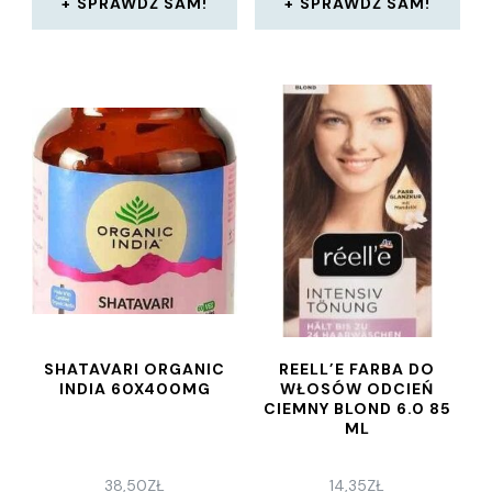
SPRAWDŹ SAM!
SPRAWDŹ SAM!
SHATAVARI ORGANIC
REELL’E FARBA DO
INDIA 60X400MG
WŁOSÓW ODCIEŃ
CIEMNY BLOND 6.0 85
ML
38,50
ZŁ
14,35
ZŁ