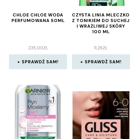
CHLOE CHLOE WODA
CZYSTA LINIA MLECZKO
PERFUMOWANA 50ML
Z TONIKIEM DO SUCHEJ
I WRAŻLIWEJ SKÓRY
100 ML
235,00
ZŁ
11,26
ZŁ
SPRAWDŹ SAM!
SPRAWDŹ SAM!