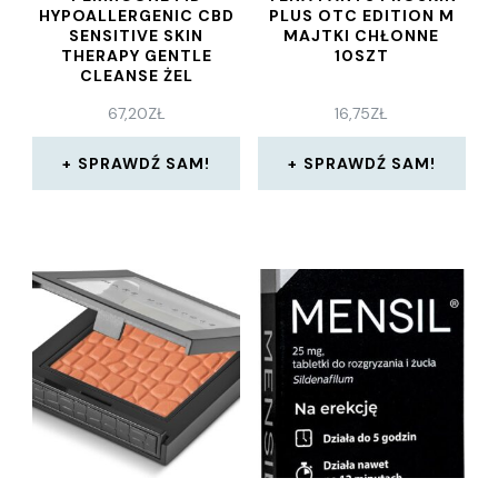
HYPOALLERGENIC CBD
PLUS OTC EDITION M
SENSITIVE SKIN
MAJTKI CHŁONNE
THERAPY GENTLE
10SZT
CLEANSE ŻEL
OCZYSZCZAJĄCY 59ML
67,20
ZŁ
16,75
ZŁ
SPRAWDŹ SAM!
SPRAWDŹ SAM!