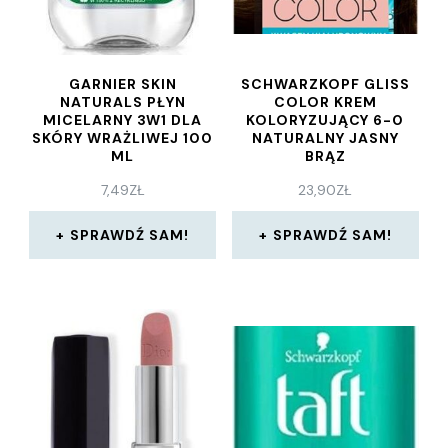
GARNIER SKIN
SCHWARZKOPF GLISS
NATURALS PŁYN
COLOR KREM
MICELARNY 3W1 DLA
KOLORYZUJĄCY 6-0
SKÓRY WRAŻLIWEJ 100
NATURALNY JASNY
ML
BRĄZ
7,49
ZŁ
23,90
ZŁ
SPRAWDŹ SAM!
SPRAWDŹ SAM!