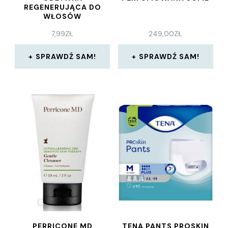
REGENERUJĄCA DO
WŁOSÓW
ZNISZCZONYCH 200
7,99
ZŁ
249,00
ZŁ
ML
SPRAWDŹ SAM!
SPRAWDŹ SAM!
PERRICONE MD
TENA PANTS PROSKIN