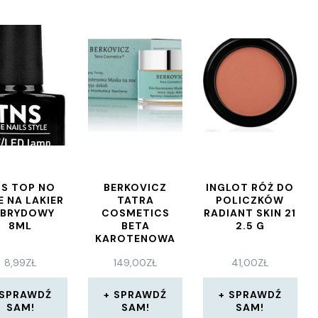
S TOP NO
BERKOVICZ
INGLOT RÓŻ DO
E NA LAKIER
TATRA
POLICZKÓW
YBRYDOWY
COSMETICS
RADIANT SKIN 21
8ML
BETA
2.5 G
KAROTENOWA
MASKA NA NOC
8,99
ZŁ
149,00
ZŁ
41,00
ZŁ
TWARZ SZYJA
DEKOLT 50ML
SPRAWDŹ
SPRAWDŹ
SPRAWDŹ
SAM!
SAM!
SAM!