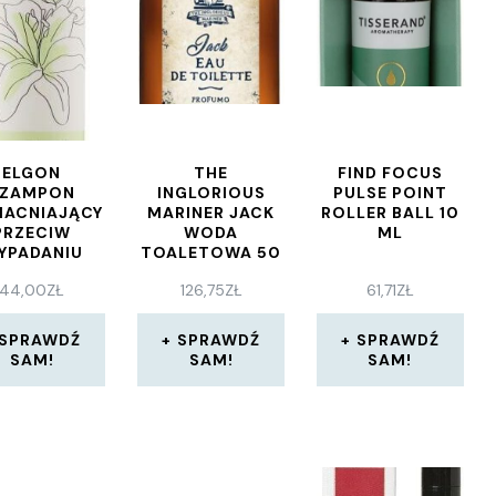
ELGON
THE
FIND FOCUS
SZAMPON
INGLORIOUS
PULSE POINT
ACNIAJĄCY
MARINER JACK
ROLLER BALL 10
PRZECIW
WODA
ML
YPADANIU
TOALETOWA 50
WŁOSÓW
ML
44,00
ZŁ
126,75
ZŁ
61,71
ZŁ
PRIMARIA
IMULATING
AMPOO 250
SPRAWDŹ
SPRAWDŹ
SPRAWDŹ
ML
SAM!
SAM!
SAM!