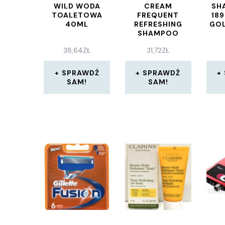
WILD WODA
CREAM
SH
TOALETOWA
FREQUENT
18
40ML
REFRESHING
GOL
SHAMPOO
SZAMPON
38,64
ZŁ
31,72
ZŁ
ODŚWIEŻAJĄCY
Z EKSTRAKTEM
Z MIĘTY 1000
SPRAWDŹ
SPRAWDŹ
ML
SAM!
SAM!