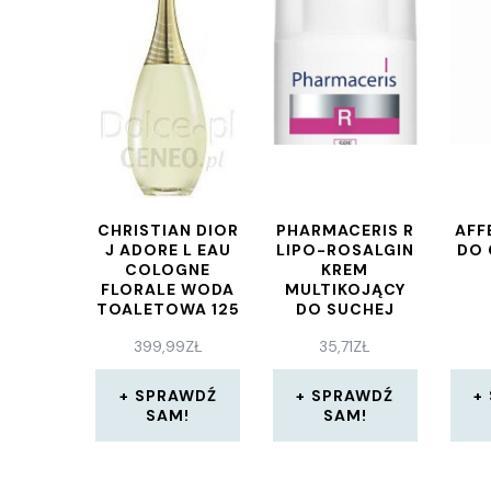
CHRISTIAN DIOR
PHARMACERIS R
AFF
J ADORE L EAU
LIPO-ROSALGIN
DO 
COLOGNE
KREM
FLORALE WODA
MULTIKOJĄCY
TOALETOWA 125
DO SUCHEJ
ML
SKÓRY TWARZY
399,99
ZŁ
35,71
ZŁ
30ML
SPRAWDŹ
SPRAWDŹ
SAM!
SAM!