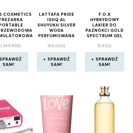
S COSMETICS
LATTAFA PRIDE
F.O.X
FREZARKA
ISHQ AL
HYBRYDOWY
PORTABLE
SHUYUKH SILVER
LAKIER DO
PRZEWODOWA
WODA
PAZNOKCI GOLD
MULATOROWA
PERFUMOWANA
SPECTRUM GEL
LIAN RÓŻOWA
100 ML
VINYL 008
1 349,99
ZŁ
164,00
ZŁ
31,45
ZŁ
PŁASKA
SPRAWDŹ
SPRAWDŹ
SPRAWDŹ
SAM!
SAM!
SAM!