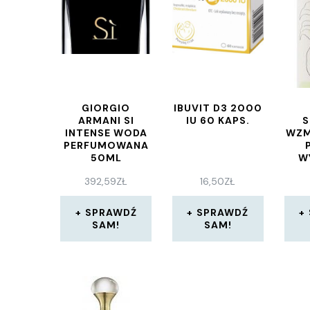
GIORGIO
IBUVIT D3 2000
ARMANI SI
IU 60 KAPS.
INTENSE WODA
WZM
PERFUMOWANA
50ML
W
392,59
ZŁ
16,50
ZŁ
ST
SH
SPRAWDŹ
SPRAWDŹ
SAM!
SAM!