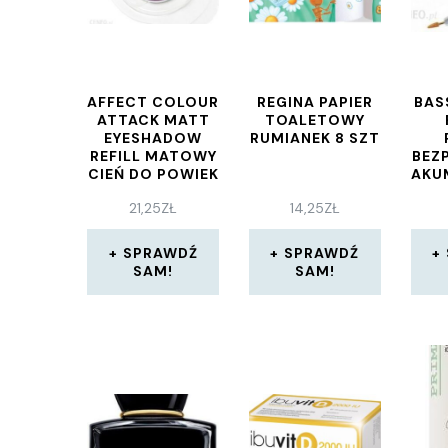
AFFECT COLOUR
REGINA PAPIER
BAS
ATTACK MATT
TOALETOWY
EYESHADOW
RUMIANEK 8 SZT
REFILL MATOWY
BEZ
CIEŃ DO POWIEK
AKU
M-1063 2,5G
BRI
21,25
ZŁ
14,25
ZŁ
SPRAWDŹ
SPRAWDŹ
SAM!
SAM!