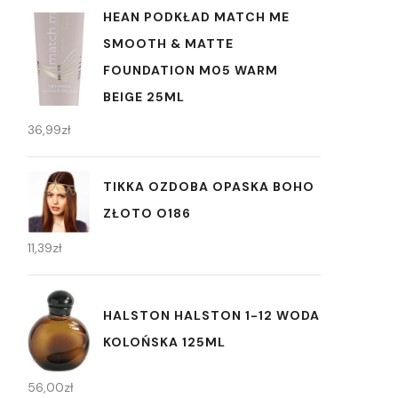
HEAN PODKŁAD MATCH ME
SMOOTH & MATTE
FOUNDATION M05 WARM
BEIGE 25ML
36,99
zł
TIKKA OZDOBA OPASKA BOHO
ZŁOTO O186
11,39
zł
HALSTON HALSTON 1-12 WODA
KOLOŃSKA 125ML
56,00
zł