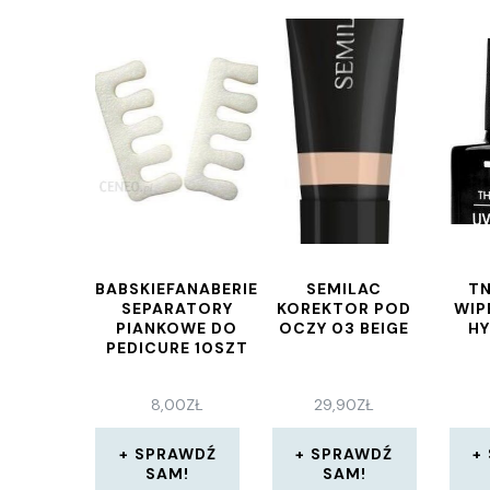
BABSKIEFANABERIE
SEMILAC
TN
SEPARATORY
KOREKTOR POD
WIP
PIANKOWE DO
OCZY 03 BEIGE
H
PEDICURE 10SZT
8,00
ZŁ
29,90
ZŁ
SPRAWDŹ
SPRAWDŹ
SAM!
SAM!