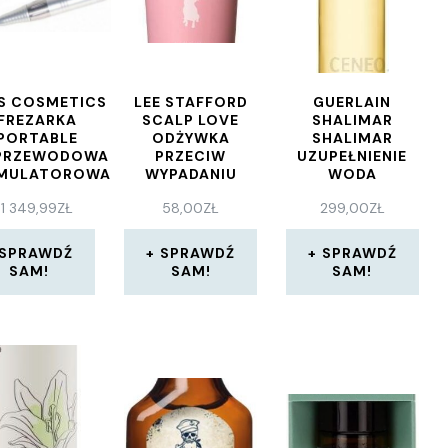
S COSMETICS
LEE STAFFORD
GUERLAIN
FREZARKA
SCALP LOVE
SHALIMAR
PORTABLE
ODŻYWKA
SHALIMAR
PRZEWODOWA
PRZECIW
UZUPEŁNIENIE
MULATOROWA
WYPADANIU
WODA
LIAN RÓŻOWA
WŁOSÓW 250
PERFUMOWANA
1 349,99
ZŁ
58,00
ZŁ
299,00
ZŁ
ML
50ML
SPRAWDŹ
SPRAWDŹ
SPRAWDŹ
SAM!
SAM!
SAM!