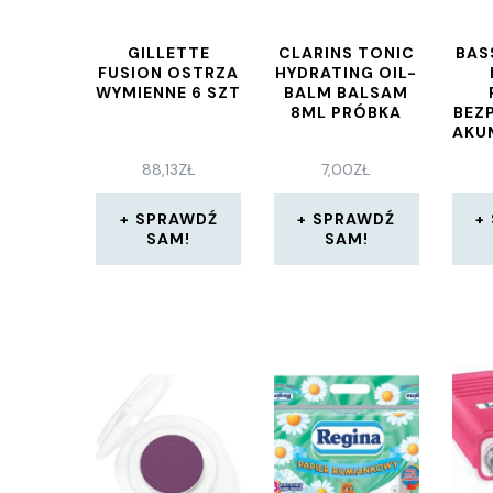
GILLETTE
CLARINS TONIC
BAS
FUSION OSTRZA
HYDRATING OIL-
WYMIENNE 6 SZT
BALM BALSAM
8ML PRÓBKA
BEZ
AKU
BRI
88,13
ZŁ
7,00
ZŁ
SPRAWDŹ
SPRAWDŹ
SAM!
SAM!