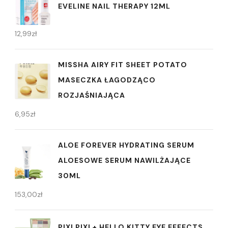
EVELINE NAIL THERAPY 12ML
12,99
zł
MISSHA AIRY FIT SHEET POTATO
MASECZKA ŁAGODZĄCO
ROZJAŚNIAJĄCA
6,95
zł
ALOE FOREVER HYDRATING SERUM
ALOESOWE SERUM NAWILŻAJĄCE
30ML
153,00
zł
PIXI PIXI + HELLO KITTY EYE EFFECTS