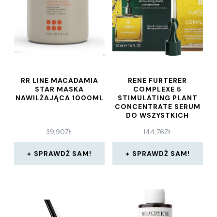
RR LINE MACADAMIA
RENE FURTERER
STAR MASKA
COMPLEXE 5
NAWILŻAJĄCA 1000ML
STIMULATING PLANT
CONCENTRATE SERUM
DO WSZYSTKICH
RODZAJÓW WŁOSÓW
39,90
ZŁ
144,76
ZŁ
50 ML
SPRAWDŹ SAM!
SPRAWDŹ SAM!