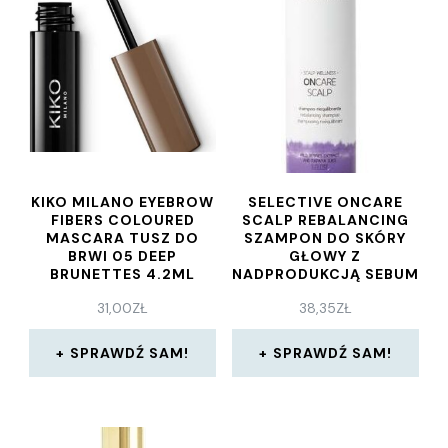
KIKO MILANO EYEBROW
SELECTIVE ONCARE
FIBERS COLOURED
SCALP REBALANCING
MASCARA TUSZ DO
SZAMPON DO SKÓRY
BRWI 05 DEEP
GŁOWY Z
BRUNETTES 4.2ML
NADPRODUKCJĄ SEBUM
200 ML
31,00
ZŁ
38,35
ZŁ
SPRAWDŹ SAM!
SPRAWDŹ SAM!