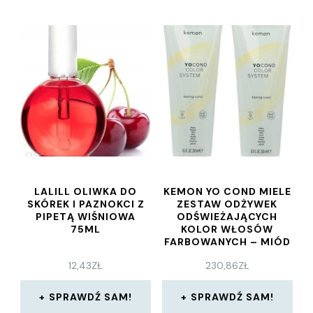
LALILL OLIWKA DO
KEMON YO COND MIELE
SKÓREK I PAZNOKCI Z
ZESTAW ODŻYWEK
PIPETĄ WIŚNIOWA
ODŚWIEŻAJĄCYCH
75ML
KOLOR WŁOSÓW
FARBOWANYCH – MIÓD
2X250ML
12,43
ZŁ
230,86
ZŁ
SPRAWDŹ SAM!
SPRAWDŹ SAM!