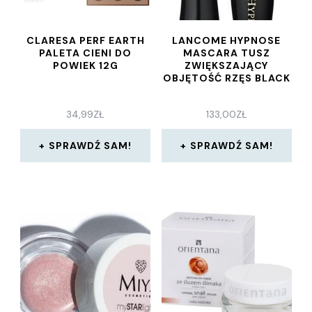
CLARESA PERF EARTH
LANCOME HYPNOSE
PALETA CIENI DO
MASCARA TUSZ
POWIEK 12G
ZWIĘKSZAJĄCY
OBJĘTOŚĆ RZĘS BLACK
34,99
ZŁ
133,00
ZŁ
SPRAWDŹ SAM!
SPRAWDŹ SAM!