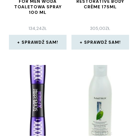
FOR MEN WODA
RESTORATIVE BODY
TOALETOWA SPRAY
CRÈME 175ML
100 ML
134,24
ZŁ
305,00
ZŁ
SPRAWDŹ SAM!
SPRAWDŹ SAM!