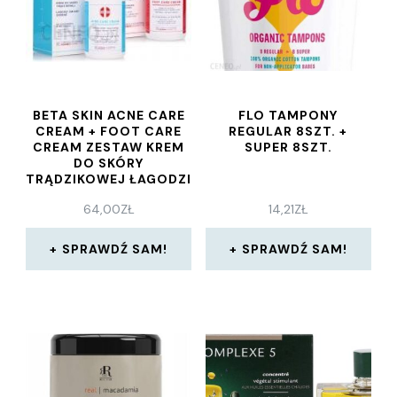
BETA SKIN ACNE CARE
FLO TAMPONY
CREAM + FOOT CARE
REGULAR 8SZT. +
CREAM ZESTAW KREM
SUPER 8SZT.
DO SKÓRY
TRĄDZIKOWEJ ŁAGODZI
ZMIANY SKÓRNE 75 ML
64,00
ZŁ
14,21
ZŁ
+ KREM DO SUCHEJ I
ZROGOWACIAŁEJ
SKÓRY STÓP
SPRAWDŹ SAM!
SPRAWDŹ SAM!