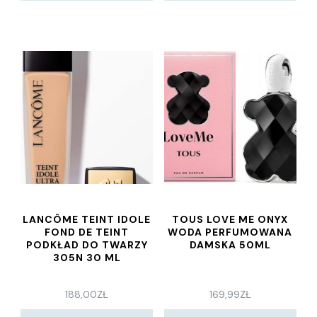
LANCÔME TEINT IDOLE
TOUS LOVE ME ONYX
FOND DE TEINT
WODA PERFUMOWANA
PODKŁAD DO TWARZY
DAMSKA 50ML
305N 30 ML
188,00
ZŁ
169,99
ZŁ