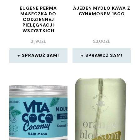
EUGENE PERMA
AJEDEN MYDŁO KAWA Z
MASECZKA DO
CYNAMONEM 150G
CODZIENNEJ
PIELĘGNACJI
WSZYSTKICH
RODZAJÓW WŁOSÓW –
31,90
ZŁ
23,00
ZŁ
COLLECTIONS NATURE
DAILY MOISTURISING
MASK 75ML
SPRAWDŹ SAM!
SPRAWDŹ SAM!