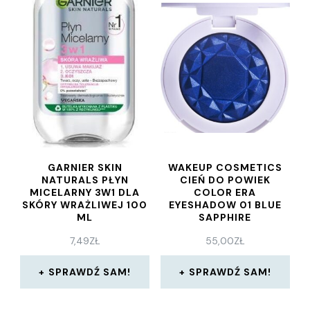
GARNIER SKIN
WAKEUP COSMETICS
NATURALS PŁYN
CIEŃ DO POWIEK
MICELARNY 3W1 DLA
COLOR ERA
SKÓRY WRAŻLIWEJ 100
EYESHADOW 01 BLUE
ML
SAPPHIRE
7,49
ZŁ
55,00
ZŁ
SPRAWDŹ SAM!
SPRAWDŹ SAM!