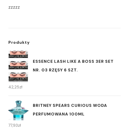
zzzzz
Produkty
ESSENCE LASH LIKE A BOSS 3ER SET
NR. 03 RZĘSY 6 SZT.
42,25
zł
BRITNEY SPEARS CURIOUS WODA
PERFUMOWANA 100ML
77,93
zł