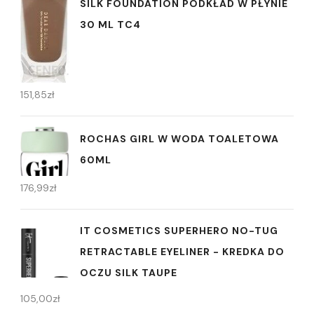
SILK FOUNDATION PODKŁAD W PŁYNIE
30 ML TC4
151,85
zł
ROCHAS GIRL W WODA TOALETOWA
60ML
176,99
zł
IT COSMETICS SUPERHERO NO-TUG
RETRACTABLE EYELINER - KREDKA DO
OCZU SILK TAUPE
105,00
zł