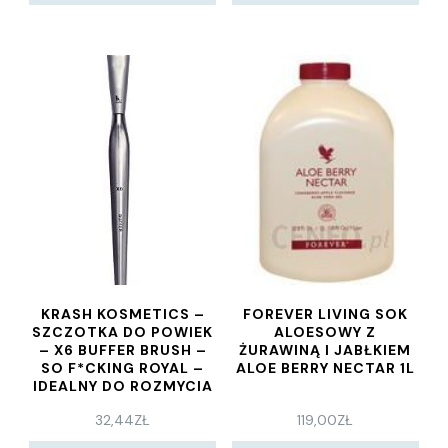
KRASH KOSMETICS –
FOREVER LIVING SOK
SZCZOTKA DO POWIEK
ALOESOWY Z
– X6 BUFFER BRUSH –
ŻURAWINĄ I JABŁKIEM
SO F*CKING ROYAL –
ALOE BERRY NECTAR 1L
IDEALNY DO ROZMYCIA
CIENI DO POWIEK
32,44
ZŁ
119,00
ZŁ