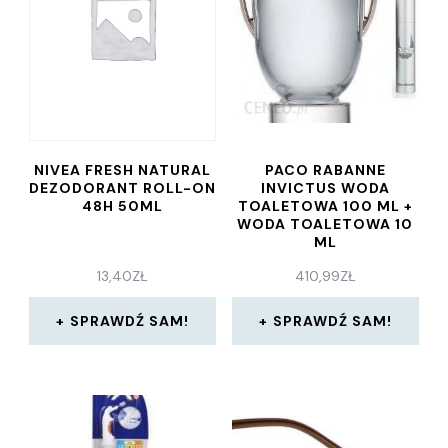
NIVEA FRESH NATURAL
PACO RABANNE
DEZODORANT ROLL-ON
INVICTUS WODA
48H 50ML
TOALETOWA 100 ML +
WODA TOALETOWA 10
ML
13,40
ZŁ
410,99
ZŁ
SPRAWDŹ SAM!
SPRAWDŹ SAM!