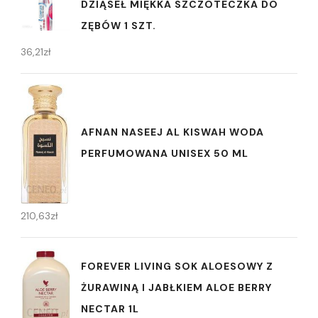
DZIĄSEŁ MIĘKKA SZCZOTECZKA DO
ZĘBÓW 1 SZT.
36,21
zł
AFNAN NASEEJ AL KISWAH WODA
PERFUMOWANA UNISEX 50 ML
210,63
zł
FOREVER LIVING SOK ALOESOWY Z
ŻURAWINĄ I JABŁKIEM ALOE BERRY
NECTAR 1L