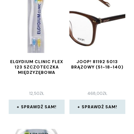
ELGYDIUM CLINIC FLEX
JOOP! 81192 5013
123 SZCZOTECZKA
BRĄZOWY (51-18-140)
MIĘDZYZĘBOWA
12,50
ZŁ
468,00
ZŁ
SPRAWDŹ SAM!
SPRAWDŹ SAM!