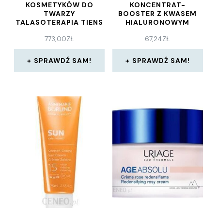
KOSMETYKÓW DO
KONCENTRAT-
TWARZY
BOOSTER Z KWASEM
TALASOTERAPIA TIENS
HIALURONOWYM
HYALURONIC ACID
773,00
ZŁ
67,24
ZŁ
CREAM BOOSTER 5ML
SPRAWDŹ SAM!
SPRAWDŹ SAM!