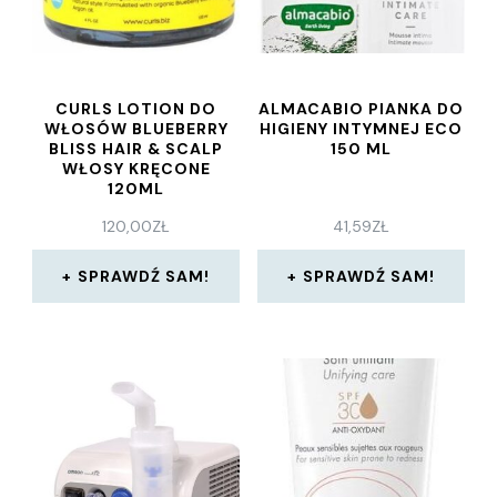
CURLS LOTION DO
ALMACABIO PIANKA DO
WŁOSÓW BLUEBERRY
HIGIENY INTYMNEJ ECO
BLISS HAIR & SCALP
150 ML
WŁOSY KRĘCONE
120ML
120,00
ZŁ
41,59
ZŁ
SPRAWDŹ SAM!
SPRAWDŹ SAM!