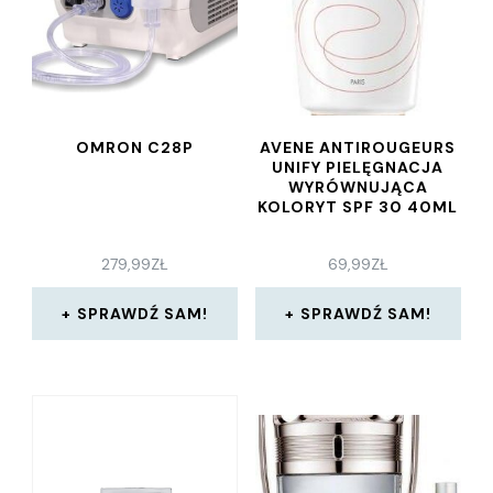
OMRON C28P
AVENE ANTIROUGEURS
UNIFY PIELĘGNACJA
WYRÓWNUJĄCA
KOLORYT SPF 30 40ML
279,99
ZŁ
69,99
ZŁ
SPRAWDŹ SAM!
SPRAWDŹ SAM!