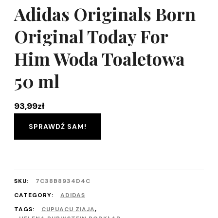
Adidas Originals Born
Original Today For
Him Woda Toaletowa
50 ml
93,99
zł
SPRAWDŹ SAM!
SKU:
7C38B8934D4C
CATEGORY:
ADIDAS
TAGS:
CUPUACU ZIAJA
,