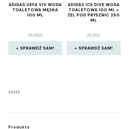
ADIDAS UEFA VIV WODA
ADIDAS ICE DIVE WODA
TOALETOWA MĘSKA
TOALETOWA 100 ML +
100 ML
ŻEL POD PRYSZNIC 250
ML
29,99
ZŁ
28,21
ZŁ
SPRAWDŹ SAM!
SPRAWDŹ SAM!
zzzzz
Produkty