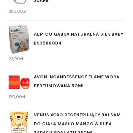
SZARE
385,00
zł
ALM CO GĄBKA NATURALNA SILK BABY
B935860D4
23,90
zł
AVON INCANDESSENCE FLAME WODA
PERFUMOWANA 50ML
120,00
zł
VENUS XOXO REGENERUJĄCY BALSAM
DO CIAŁA MASŁO MANGO & SHEA
ZAPACH GRANATU 250ML