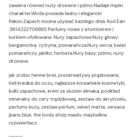
zawiera również nuty drzewne i piżmo.Nadaje męski
charakter.Woda posiada ładny i elegancki
flakon.Zapach można używać każdego dnia. Kod Ean
:3614222706885 Perfumy nowe z atomizerem i
korkiem ofoliowane. Nuty zapachowe:Nuty głowy:
bergamotka, cytryna, pomarańcza.Nuty serca: kwiat
pomarańczy, jabłko, herbata.Nuty bazy: piżmo, nuty
drzewne.
jak zrobic henne brwi, prezerwatywy prążkowane,
bell kredka do oczu, najlepsze koreańskie kosmetyki,
kulki zapachowe, krem ze sluzem slimaka, podkład
mineralny do cery trądzikowej, zestaw do akrylozelu,
perfumy buty, zestaw perfum, velvet matte, versace
jeans blue, the body shop masło, maybelline
rozswietlacz
yyyyy