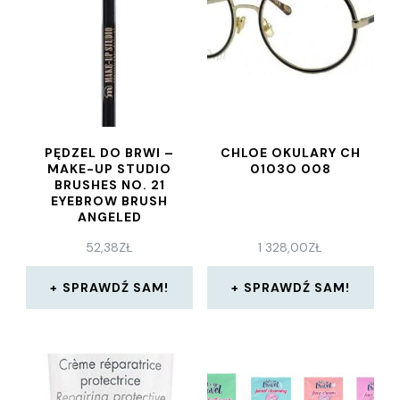
PĘDZEL DO BRWI –
CHLOE OKULARY CH
MAKE-UP STUDIO
0103O 008
BRUSHES NO. 21
EYEBROW BRUSH
ANGELED
52,38
ZŁ
1 328,00
ZŁ
SPRAWDŹ SAM!
SPRAWDŹ SAM!