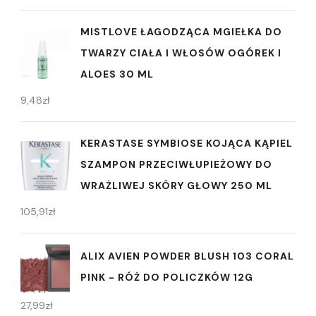
MISTLOVE ŁAGODZĄCA MGIEŁKA DO
TWARZY CIAŁA I WŁOSÓW OGÓREK I
ALOES 30 ML
9,48
zł
KERASTASE SYMBIOSE KOJĄCA KĄPIEL
SZAMPON PRZECIWŁUPIEŻOWY DO
WRAŻLIWEJ SKÓRY GŁOWY 250 ML
105,91
zł
ALIX AVIEN POWDER BLUSH 103 CORAL
PINK - RÓŻ DO POLICZKÓW 12G
27,99
zł