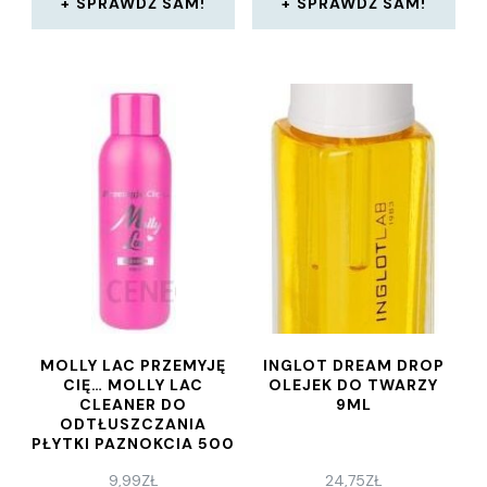
SPRAWDŹ SAM!
SPRAWDŹ SAM!
MOLLY LAC PRZEMYJĘ
INGLOT DREAM DROP
CIĘ… MOLLY LAC
OLEJEK DO TWARZY
CLEANER DO
9ML
ODTŁUSZCZANIA
PŁYTKI PAZNOKCIA 500
ML
9,99
ZŁ
24,75
ZŁ