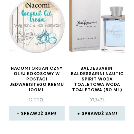
NACOMI ORGANICZNY
BALDESSARINI
OLEJ KOKOSOWY W
BALDESSARINI NAUTIC
POSTACI
SPIRIT WODA
JEDWABISTEGO KREMU
TOALETOWA WODA
100ML
TOALETOWA (50 ML)
12,00
ZŁ
97,34
ZŁ
SPRAWDŹ SAM!
SPRAWDŹ SAM!