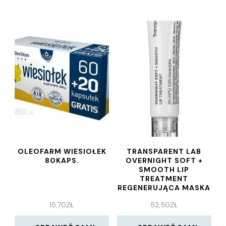
OLEOFARM WIESIOŁEK
TRANSPARENT LAB
80KAPS.
OVERNIGHT SOFT +
SMOOTH LIP
TREATMENT
REGENERUJĄCA MASKA
DO UST NA NOC 15ML
15,70
ZŁ
52,50
ZŁ