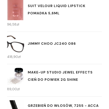
SUIT VELOUR LIQUID LIPSTICK
POMADKA 5,6ML
96,58
zł
JIMMY CHOO JC240 086
418,90
zł
MAKE-UP STUDIO JEWEL EFFECTS
CIEŃ DO POWIEK 2G SHINE
89,00
zł
GRZEBIEŃ DO WŁOSÓW, 7255 - ACCA