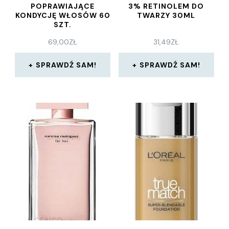
POPRAWIAJĄCE
3% RETINOLEM DO
KONDYCJĘ WŁOSÓW 60
TWARZY 30ML
SZT.
69,00
ZŁ
31,49
ZŁ
SPRAWDŹ SAM!
SPRAWDŹ SAM!