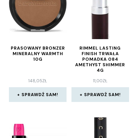
PRASOWANY BRONZER
RIMMEL LASTING
MINERALNY WARMTH
FINISH TRWAŁA
10G
POMADKA 084
AMETHYST SHIMMER
4G
148,05
ZŁ
11,00
ZŁ
SPRAWDŹ SAM!
SPRAWDŹ SAM!