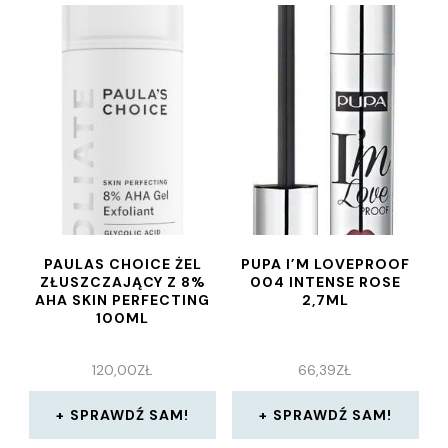
PAULAS CHOICE ŻEL
PUPA I’M LOVEPROOF
ZŁUSZCZAJĄCY Z 8%
004 INTENSE ROSE
AHA SKIN PERFECTING
2,7ML
100ML
120,00
ZŁ
66,39
ZŁ
SPRAWDŹ SAM!
SPRAWDŹ SAM!