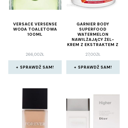
VERSACE VERSENSE
GARNIER BODY
WODA TOALETOWA
SUPERFOOD
100ML
WATERMELON
NAWILŻAJĄCY ŻEL-
KREM Z EKSTRAKTEM Z
ARBUZA I KWASEM
266,00
ZŁ
27,00
ZŁ
HIALURONOWYM 380
ML
SPRAWDŹ SAM!
SPRAWDŹ SAM!