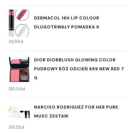
DERMACOL 16H LIP COLOUR
DŁUGOTRWAŁY POMADKA 6
29,89
zł
DIOR DIORBLUSH GLOWING COLOR
PUDROWY RÓŻ ODCIEŃ 889 NEW RED 7
G
130,54
zł
NARCISO RODRIGUEZ FOR HER PURE
MUSC ZESTAW
331,55
zł