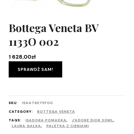
Bottega Veneta BV
1133O 002
1 628,00
zł
SPRAWDŹ SAM!
SKU:
15AA76E75F00
CATEGORY:
BOTTEGA VENETA
TAGS:
ISADORA POMADKA
,
J'ADORE DIOR 30ML
,
LAURA GAŁKA
,
PALETKA Z CIENIAMI