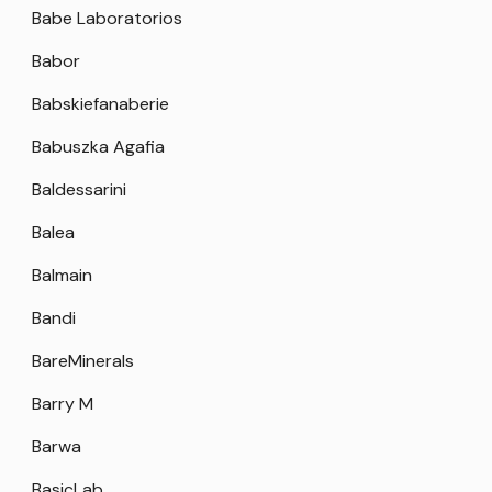
Babe Laboratorios
Babor
Babskiefanaberie
Babuszka Agafia
Baldessarini
Balea
Balmain
Bandi
BareMinerals
Barry M
Barwa
BasicLab