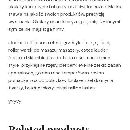
okulary korekcyjne i okulary przeciwsłoneczne. Marka
stawia na jakość swoich produktów, precyzję
wykonania. Okulary charakteryzują się między innymi
tym, że nie mają loga firmy.
słodkie toffi joanna efekt, grzebyk do rzęs, disel,
roller wałek do masażu, masazery, estee lauder
fresco, dziki imbir, davidoff sea rose, marion men
style, przyklejane rzęsy, berbery, eveline zel do zadan
specjalnych, golden rose temperówka, revlon
pomadka, roz do policzkow, biolaven żel do mycia
twarzy, brudne włosy, loreal million lashes
yyyyy
Related products