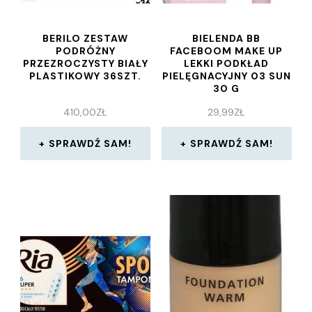
BERILO ZESTAW
BIELENDA BB
PODRÓŻNY
FACEBOOM MAKE UP
PRZEZROCZYSTY BIAŁY
LEKKI PODKŁAD
PLASTIKOWY 36SZT.
PIELĘGNACYJNY 03 SUN
30 G
410,00
ZŁ
29,99
ZŁ
SPRAWDŹ SAM!
SPRAWDŹ SAM!