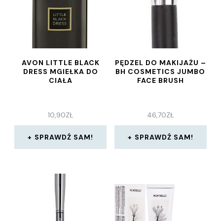
AVON LITTLE BLACK
PĘDZEL DO MAKIJAŻU –
DRESS MGIEŁKA DO
BH COSMETICS JUMBO
CIAŁA
FACE BRUSH
10,90
ZŁ
46,70
ZŁ
SPRAWDŹ SAM!
SPRAWDŹ SAM!