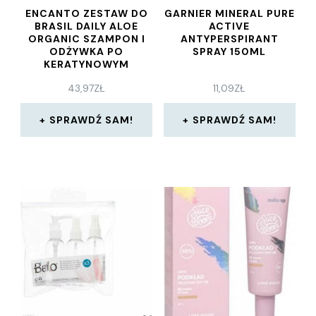
ENCANTO ZESTAW DO
GARNIER MINERAL PURE
BRASIL DAILY ALOE
ACTIVE
ORGANIC SZAMPON I
ANTYPERSPIRANT
ODŻYWKA PO
SPRAY 150ML
KERATYNOWYM
PROSTOWANIU
43,97
ZŁ
11,09
ZŁ
WŁOSÓW 2X236ML
SPRAWDŹ SAM!
SPRAWDŹ SAM!