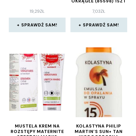
OKRĄGŁE (85598) 1SZT
19,29
ZŁ
7,03
ZŁ
SPRAWDŹ SAM!
SPRAWDŹ SAM!
MUSTELA KREM NA
KOLASTYNA PHILIP
ROZSTĘPY MATERNITE
MARTIN’S SUN+ TAN