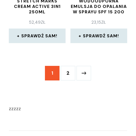
STRETCH MARKS
WODOODPORNA
CREAM ACTIVE 3IN1
EMULSJA DO OPALANIA
250ML
W SPRAYU SPF 15 200
ML
52,49
ZŁ
23,15
ZŁ
SPRAWDŹ SAM!
SPRAWDŹ SAM!
1
2
zzzzz