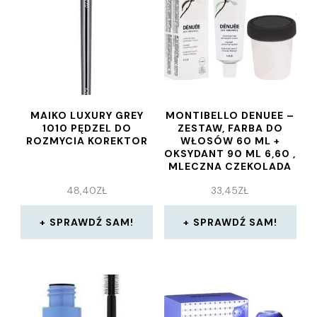
MAIKO LUXURY GREY
MONTIBELLO DENUEE –
1010 PĘDZEL DO
ZESTAW, FARBA DO
ROZMYCIA KOREKTOR
WŁOSÓW 60 ML +
OKSYDANT 90 ML 6,60 ,
MLECZNA CZEKOLADA
22 VOL , 6,6%
48,40
ZŁ
33,45
ZŁ
SPRAWDŹ SAM!
SPRAWDŹ SAM!