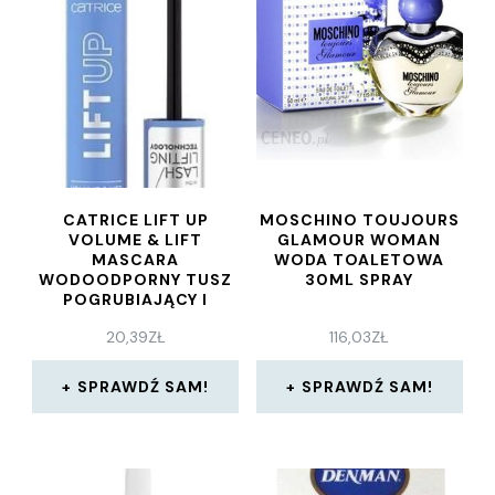
CATRICE LIFT UP
MOSCHINO TOUJOURS
VOLUME & LIFT
GLAMOUR WOMAN
MASCARA
WODA TOALETOWA
WODOODPORNY TUSZ
30ML SPRAY
POGRUBIAJĄCY I
UNOSZĄCY RZĘSY 11 ML
20,39
ZŁ
116,03
ZŁ
SPRAWDŹ SAM!
SPRAWDŹ SAM!