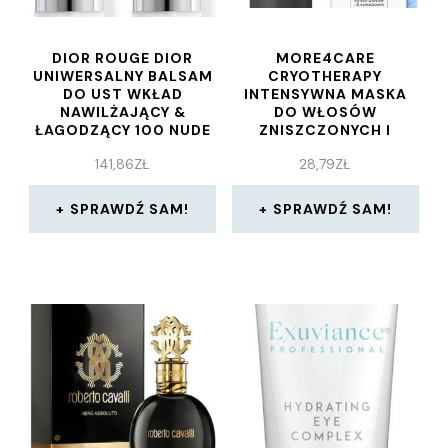
DIOR ROUGE DIOR
MORE4CARE
UNIWERSALNY BALSAM
CRYOTHERAPY
DO UST WKŁAD
INTENSYWNA MASKA
NAWILŻAJĄCY &
DO WŁOSÓW
ŁAGODZĄCY 100 NUDE
ZNISZCZONYCH I
LOOK SATIN FINISH
POZBAWIONYCH
141,86
ZŁ
28,79
ZŁ
BLASKU 200ML
SPRAWDŹ SAM!
SPRAWDŹ SAM!