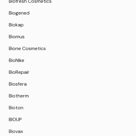
Biofresh Cosmetics
Biogened
Biokap
Biomus
Bione Cosmetics
BioNike
BioRepair
Biosfera
Biotherm
Bioton
BIOUP
Biovax