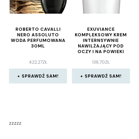
ROBERTO CAVALLI
EXUVIANCE
NERO ASSOLUTO
KOMPLEKSOWY KREM
WODA PERFUMOWANA
INTERNSYWNIE
30ML
NAWILŻAJĄCY POD
OCZY I NA POWIEKI
HYDRATING EYE
422,27
ZŁ
138,70
ZŁ
COMPLEX 15 G
SPRAWDŹ SAM!
SPRAWDŹ SAM!
zzzzz