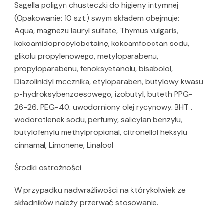
Sagella poligyn chusteczki do higieny intymnej
(Opakowanie: 10 szt.) swym składem obejmuje:
Aqua, magnezu lauryl sulfate, Thymus vulgaris,
kokoamidopropylobetainę, kokoamfooctan sodu,
glikolu propylenowego, metyloparabenu,
propyloparabenu, fenoksyetanolu, bisabolol,
Diazolinidyl mocznika, etyloparaben, butylowy kwasu
p-hydroksybenzoesowego, izobutyl, buteth PPG-
26-26, PEG-40, uwodorniony olej rycynowy, BHT ,
wodorotlenek sodu, perfumy, salicylan benzylu,
butylofenylu methylpropional, citronellol heksylu
cinnamal, Limonene, Linalool
Środki ostrożności
W przypadku nadwrażliwości na którykolwiek ze
składników należy przerwać stosowanie.