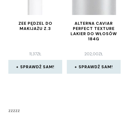
ZEE PĘDZEL DO
ALTERNA CAVIAR
MAKIJAŻU Z.3
PERFECT TEXTURE
LAKIER DO WŁOSÓW
184G
11,37
ZŁ
202,00
ZŁ
SPRAWDŹ SAM!
SPRAWDŹ SAM!
zzzzz