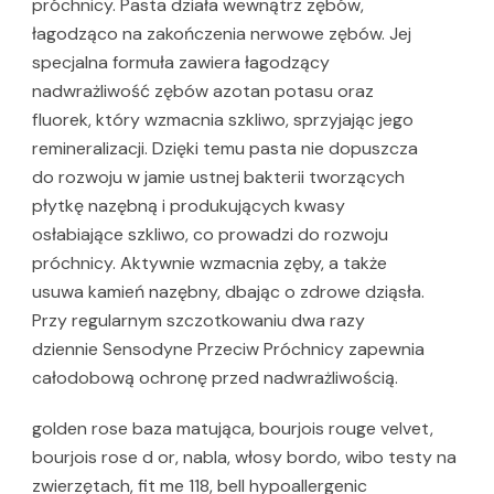
próchnicy. Pasta działa wewnątrz zębów,
łagodząco na zakończenia nerwowe zębów. Jej
specjalna formuła zawiera łagodzący
nadwrażliwość zębów azotan potasu oraz
fluorek, który wzmacnia szkliwo, sprzyjając jego
remineralizacji. Dzięki temu pasta nie dopuszcza
do rozwoju w jamie ustnej bakterii tworzących
płytkę nazębną i produkujących kwasy
osłabiające szkliwo, co prowadzi do rozwoju
próchnicy. Aktywnie wzmacnia zęby, a także
usuwa kamień nazębny, dbając o zdrowe dziąsła.
Przy regularnym szczotkowaniu dwa razy
dziennie Sensodyne Przeciw Próchnicy zapewnia
całodobową ochronę przed nadwrażliwością.
golden rose baza matująca, bourjois rouge velvet,
bourjois rose d or, nabla, włosy bordo, wibo testy na
zwierzętach, fit me 118, bell hypoallergenic