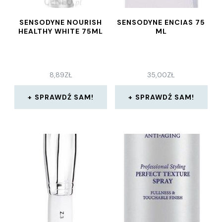
SENSODYNE NOURISH
SENSODYNE ENCIAS 75
HEALTHY WHITE 75ML
ML
8,89
ZŁ
35,00
ZŁ
SPRAWDŹ SAM!
SPRAWDŹ SAM!