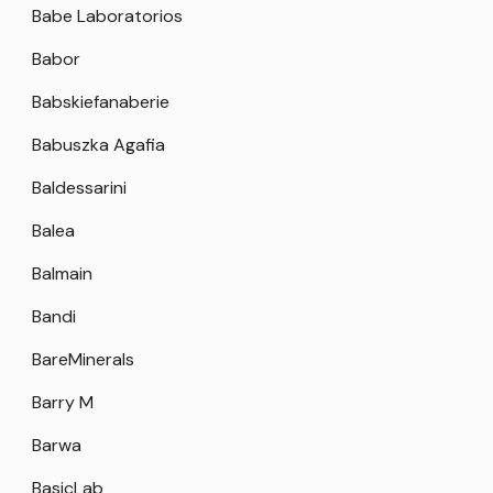
Babe Laboratorios
Babor
Babskiefanaberie
Babuszka Agafia
Baldessarini
Balea
Balmain
Bandi
BareMinerals
Barry M
Barwa
BasicLab