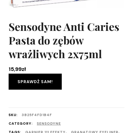
Sensodyne Anti Caries
Pasta do zębów
wrażliwych 2x75ml
15,99
zł
SPRAWDŹ SAM!
SKU:
3B25F4FD1B4F
CATEGORY:
SENSODYNE
TAGS:
GARNIER 111 EFEKTY
,
GRANATOWY EYELINER
,