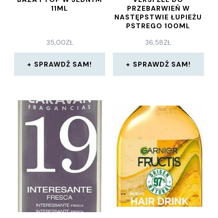
11ML
PRZEBARWIEŃ W
NASTĘPSTWIE ŁUPIEŻU
PSTREGO 100ML
35,00
ZŁ
36,58
ZŁ
SPRAWDŹ SAM!
SPRAWDŹ SAM!