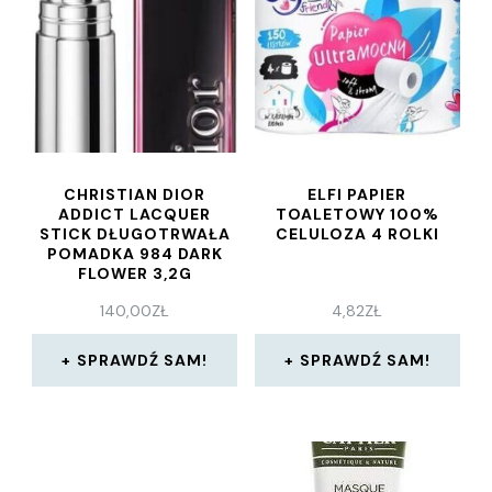
CHRISTIAN DIOR
ELFI PAPIER
ADDICT LACQUER
TOALETOWY 100%
STICK DŁUGOTRWAŁA
CELULOZA 4 ROLKI
POMADKA 984 DARK
FLOWER 3,2G
140,00
ZŁ
4,82
ZŁ
SPRAWDŹ SAM!
SPRAWDŹ SAM!