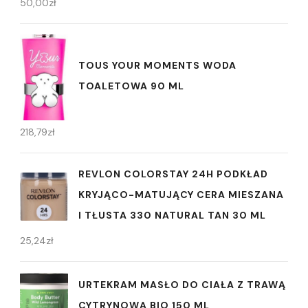
50,00
zł
TOUS YOUR MOMENTS WODA
TOALETOWA 90 ML
218,79
zł
REVLON COLORSTAY 24H PODKŁAD
KRYJĄCO-MATUJĄCY CERA MIESZANA
I TŁUSTA 330 NATURAL TAN 30 ML
25,24
zł
URTEKRAM MASŁO DO CIAŁA Z TRAWĄ
CYTRYNOWĄ BIO 150 ML