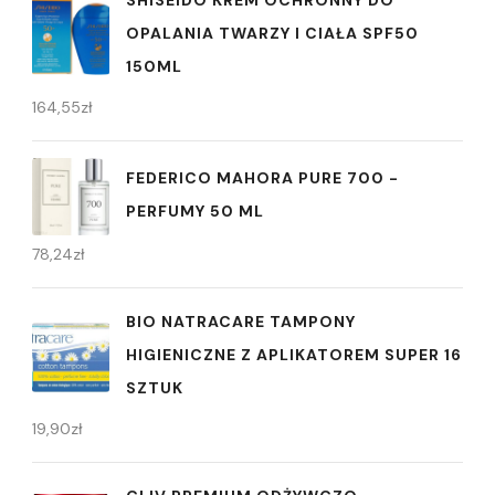
SHISEIDO KREM OCHRONNY DO
OPALANIA TWARZY I CIAŁA SPF50
150ML
164,55
zł
FEDERICO MAHORA PURE 700 -
PERFUMY 50 ML
78,24
zł
BIO NATRACARE TAMPONY
HIGIENICZNE Z APLIKATOREM SUPER 16
SZTUK
19,90
zł