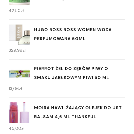
42,50
zł
HUGO BOSS BOSS WOMEN WODA
PERFUMOWANA 50ML
329,99
zł
PIERROT ŻEL DO ZĘBÓW PIWY O
SMAKU JABŁKOWYM PIWI 50 ML
13,06
zł
MOIRA NAWILŻAJĄCY OLEJEK DO UST
BALSAM 4,6 ML THANKFUL
45,00
zł