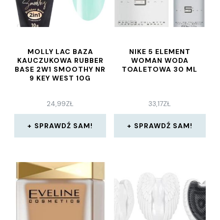
MOLLY LAC BAZA
NIKE 5 ELEMENT
KAUCZUKOWA RUBBER
WOMAN WODA
BASE 2W1 SMOOTHY NR
TOALETOWA 30 ML
9 KEY WEST 10G
24,99
ZŁ
33,17
ZŁ
SPRAWDŹ SAM!
SPRAWDŹ SAM!