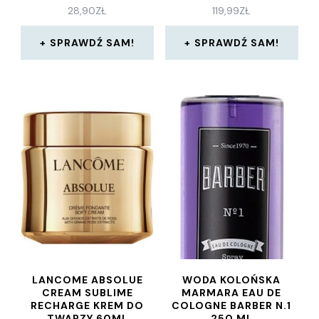
28,90
ZŁ
119,99
ZŁ
ROZCZESYWANIA
WŁOSÓW , ROZMIAR M
SPRAWDŹ SAM!
SPRAWDŹ SAM!
LANCOME ABSOLUE
WODA KOLOŃSKA
CREAM SUBLIME
MARMARA EAU DE
RECHARGE KREM DO
COLOGNE BARBER N.1
TWARZY 60ML
250 ML