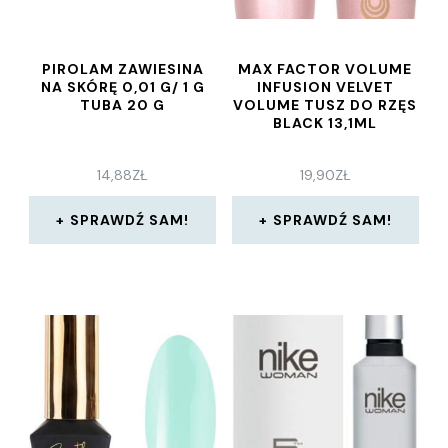
PIROLAM ZAWIESINA
MAX FACTOR VOLUME
NA SKÓRĘ 0,01 G/ 1 G
INFUSION VELVET
TUBA 20 G
VOLUME TUSZ DO RZĘS
BLACK 13,1ML
14,88
ZŁ
19,90
ZŁ
SPRAWDŹ SAM!
SPRAWDŹ SAM!