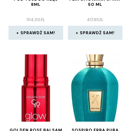
8ML
50 ML
104,00
ZŁ
417,95
ZŁ
SPRAWDŹ SAM!
SPRAWDŹ SAM!
GOLDEN ROSE BALSAM
SOSPIRO ERBA PURA