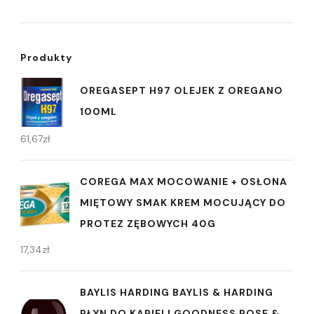
Produkty
OREGASEPT H97 OLEJEK Z OREGANO
100ML
61,67
zł
COREGA MAX MOCOWANIE + OSŁONA
MIĘTOWY SMAK KREM MOCUJĄCY DO
PROTEZ ZĘBOWYCH 40G
17,34
zł
BAYLIS HARDING BAYLIS & HARDING
PŁYN DO KĄPIELI GOODNESS ROSE &