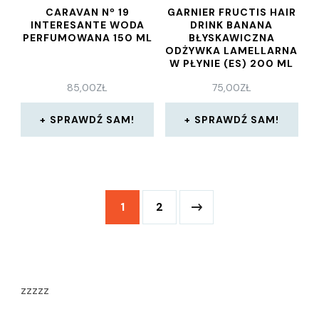
CARAVAN Nº 19
GARNIER FRUCTIS HAIR
INTERESANTE WODA
DRINK BANANA
PERFUMOWANA 150 ML
BŁYSKAWICZNA
ODŻYWKA LAMELLARNA
W PŁYNIE (ES) 200 ML
85,00
ZŁ
75,00
ZŁ
SPRAWDŹ SAM!
SPRAWDŹ SAM!
1
2
zzzzz